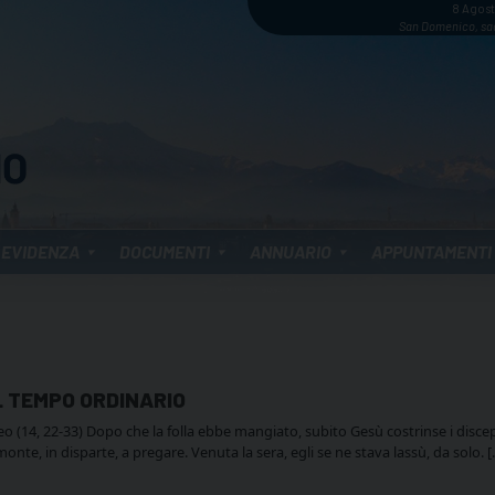
8 Agos
San Domenico, sa
 EVIDENZA
DOCUMENTI
ANNUARIO
APPUNTAMENTI
L TEMPO ORDINARIO
14, 22-33) Dopo che la folla ebbe mangiato, subito Gesù costrinse i discepoli 
monte, in disparte, a pregare. Venuta la sera, egli se ne stava lassù, da solo. [.