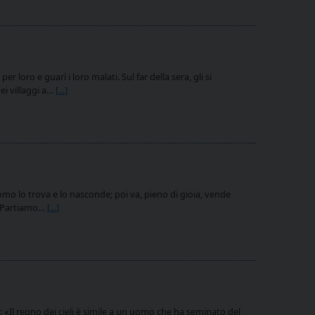
loro e guarì i loro malati. Sul far della sera, gli si
nei villaggi a…
[...]
omo lo trova e lo nasconde; poi va, pieno di gioia, vende
a. Partiamo…
[...]
 «Il regno dei cieli è simile a un uomo che ha seminato del