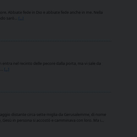
ore. Abbiate fede in Dio e abbiate fede anche in me. Nella
ando sarò…
[...]
n entra nel recinto delle pecore dalla porta, ma vi sale da
no…
[...]
laggio distante circa sette miglia da Gerusalemme, di nome
, Gesù in persona si accostò e camminava con loro. Ma i…