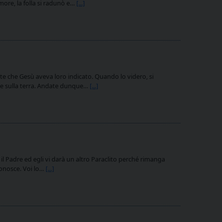
more, la folla si radunò e…
[...]
te che Gesù aveva loro indicato. Quando lo videro, si
o e sulla terra. Andate dunque…
[...]
 Padre ed egli vi darà un altro Paraclito perché rimanga
conosce. Voi lo…
[...]