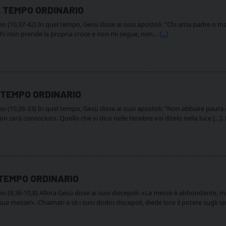
L TEMPO ORDINARIO
(10,37-42) In quel tempo, Gesù disse ai suoi apostoli: “Chi ama padre o mad
chi non prende la propria croce e non mi segue, non…
[...]
L TEMPO ORDINARIO
 (10,26-33) In quel tempo, Gesù disse ai suoi apostoli: “Non abbiate paura d
on sarà conosciuto. Quello che vi dico nelle tenebre voi ditelo nella luce […
 TEMPO ORDINARIO
(9,36-10,8) Allora Gesù disse ai suoi discepoli: «La messe è abbondante, ma
a messe!». Chiamati a sé i suoi dodici discepoli, diede loro il potere sugli sp