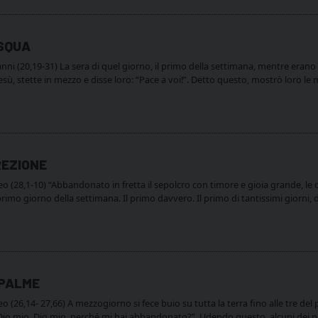
ASQUA
i (20,19-31) La sera di quel giorno, il primo della settimana, mentre erano 
ù, stette in mezzo e disse loro: “Pace a voi!”. Detto questo, mostrò loro le m
REZIONE
(28,1-10) “Abbandonato in fretta il sepolcro con timore e gioia grande, le d
 primo giorno della settimana. Il primo davvero. Il primo di tantissimi giorni
 PALME
26,14- 27,66) A mezzogiorno si fece buio su tutta la terra fino alle tre del p
 “Dio mio, Dio mio, perché mi hai abbandonato?”. Udendo questo, alcuni dei