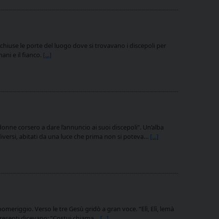
chiuse le porte del luogo dove si trovavano i discepoli per
ani e il fianco.
[...]
onne corsero a dare l’annuncio ai suoi discepoli”. Un’alba
, diversi, abitati da una luce che prima non si poteva…
[...]
omeriggio. Verso le tre Gesù gridò a gran voce. “Elì, Elì, lemà
 presenti dicevano: “Costui chiama…
[...]