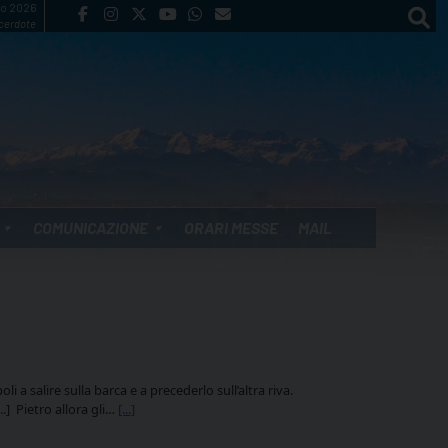
to 2026
cerdote
COMUNICAZIONE
ORARI MESSE
MAIL
a salire sulla barca e a precederlo sull’altra riva.
..] Pietro allora gli…
[...]