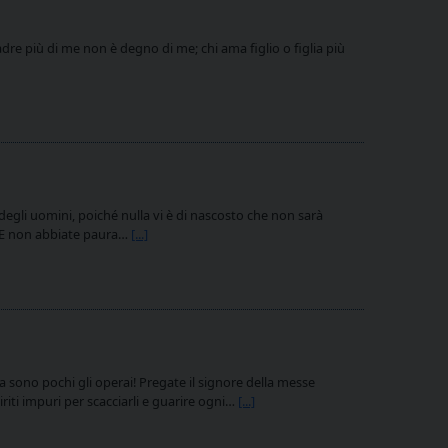
re più di me non è degno di me; chi ama figlio o figlia più
egli uomini, poiché nulla vi è di nascosto che non sarà
]. E non abbiate paura…
[...]
 sono pochi gli operai! Pregate il signore della messe
iriti impuri per scacciarli e guarire ogni…
[...]