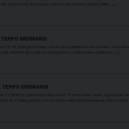
Ma, mentre tutti dormivano, venne il suo nemico, seminò della…
[...]
 TEMPO ORDINARIO
 (13,1-9) Quel giorno Gesù uscì di casa e sedette in riva al mare… Gesù diss
rada; vennero gli uccelli e la mangiarono. Un’altra parte cadde sul…
[...]
L TEMPO ORDINARIO
(11,25-30) In quel tempo Gesù disse: “Ti rendo lode, Padre, Signore del cielo
i piccoli. Sì, o Padre, perché così hai deciso nella tua benevolenza. Tutto è sta