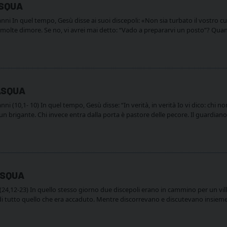
ASQUA
i In quel tempo, Gesù disse ai suoi discepoli: «Non sia turbato il vostro cu
 molte dimore. Se no, vi avrei mai detto: “Vado a prepararvi un posto”? Qu
ASQUA
 (10,1- 10) In quel tempo, Gesù disse: “In verità, in verità Io vi dico: chi no
e un brigante. Chi invece entra dalla porta è pastore delle pecore. Il guardia
PASQUA
24,12-23) In quello stesso giorno due discepoli erano in cammino per un vil
 tutto quello che era accaduto. Mentre discorrevano e discutevano insieme