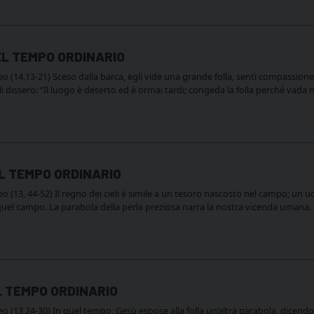
EL TEMPO ORDINARIO
14,13-21) Sceso dalla barca, egli vide una grande folla, sentì compassione per 
li dissero: “Il luogo è deserto ed è ormai tardi; congeda la folla perché vada 
EL TEMPO ORDINARIO
(13, 44-52) Il regno dei cieli è simile a un tesoro nascosto nel campo; un u
a quel campo. La parabola della perla preziosa narra la nostra vicenda uman
L TEMPO ORDINARIO
(13,24-30) In quel tempo, Gesù espose alla folla un’altra parabola, dicendo: