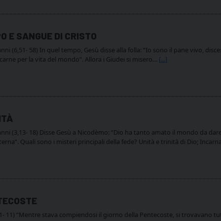
O E SANGUE DI CRISTO
i (6,51- 58) In quel tempo, Gesù disse alla folla: “Io sono il pane vivo, disc
 carne per la vita del mondo”. Allora i Giudei si misero…
[...]
ITÀ
ni (3,13- 18) Disse Gesù a Nicodèmo: “Dio ha tanto amato il mondo da dare i
erna”. Quali sono i misteri principali della fede? Unità e trinità di Dio; Inc
NTECOSTE
, 1- 11) “Mentre stava compiendosi il giorno della Pentecoste, si trovavano tu