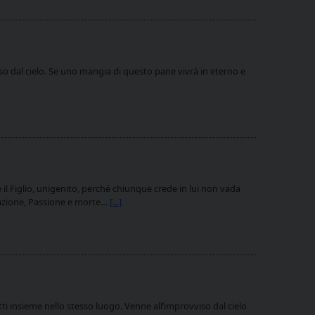
eso dal cielo. Se uno mangia di questo pane vivrà in eterno e
l Figlio, unigenito, perché chiunque crede in lui non vada
arnazione, Passione e morte…
[...]
tti insieme nello stesso luogo. Venne all’improvviso dal cielo