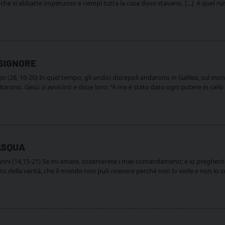
che si abbatte impetuoso e riempì tutta la casa dove stavano. [...] A quel ru
SIGNORE
(28, 16-20) In quel tempo, gli undici discepoli andarono in Galilea, sul mon
tarono. Gesù si avvicinò e disse loro: “A me è stato dato ogni potere in ciel
ASQUA
ni (14,15-21) Se mi amate, osserverete i miei comandamenti; e io pregherò il
ito della verità, che il mondo non può ricevere perché non lo vede e non lo 