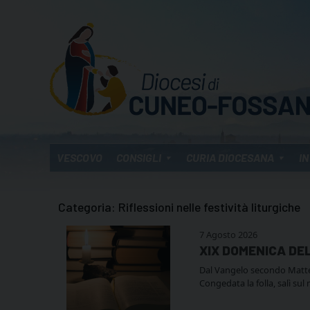
Skip
to
content
VESCOVO
CONSIGLI
CURIA DIOCESANA
IN
Categoria:
Riflessioni nelle festività liturgiche
7 Agosto 2026
XIX DOMENICA DE
Dal Vangelo secondo Matteo (
Congedata la folla, salì sul 