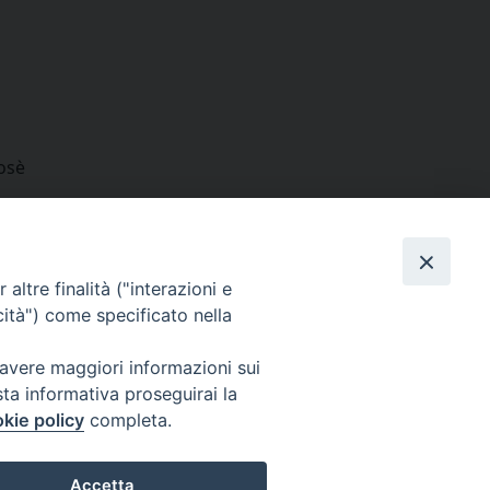
Mosè
condividi su
dIn
interest
Print
Email
liturgiche
altre finalità ("interazioni e
cità") come specificato nella
 avere maggiori informazioni sui
sta informativa proseguirai la
Cuneo
kie policy
completa.
neofossano.it
Accetta