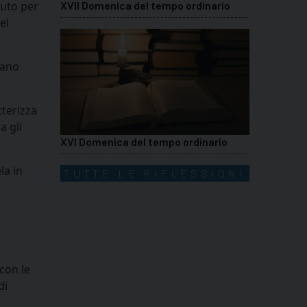
nuto per
XVII Domenica del tempo ordinario
el
nano
tterizza
a gli
XVI Domenica del tempo ordinario
la in
TUTTE LE RIFLESSIONI
 con le
di