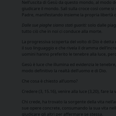
Nell’uscita di Gesù da questo mondo, al modo dell
giudicare il mondo. Salì sulla croce così come si s
Padre, manifestando insieme la propria libertà d
Dalle sue piaghe siamo stati guariti:
solo dalle pia
tutto ciò che in noi ci conduce alla morte.
La progressiva scoperta del volto di Dio è dett
il suo linguaggio e che rivela il dramma dell’incr
uomini hanno preferito le tenebre alla luce, per
Gesù è luce che illumina ed evidenzia le tenebre,
modo definitivo la realtà dell’uomo e di Dio.
Che cosa è chiesto all’uomo?
Credere (3, 15.16), venire alla luce (3,20), fare la v
Chi crede, ha trovato la sorgente della vita nell
sue opere concrete, consumando la sua vita nel
giudicare gli altri per affermare se stessa.