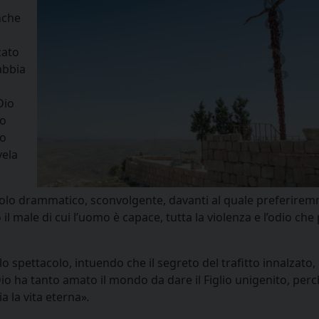
anche
zato
abbia
Dio
lo
to
vela
acolo drammatico, sconvolgente, davanti al quale preferire
 il male di cui l’uomo è capace, tutta la violenza e l’odio ch
spettacolo, intuendo che il segreto del trafitto innalzato,
Dio ha tanto amato il mondo da dare il Figlio unigenito, per
a la vita eterna»
.