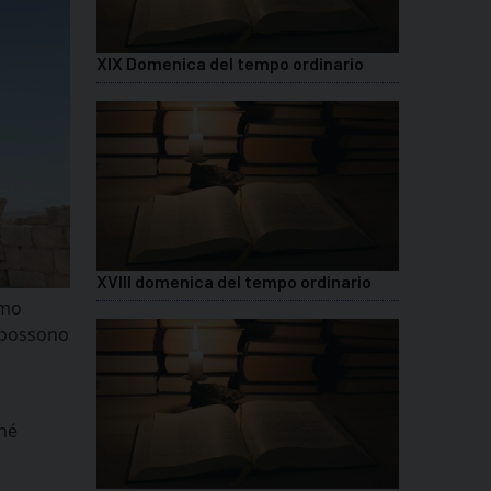
XIX Domenica del tempo ordinario
XVIII domenica del tempo ordinario
mmo
e possono
ché