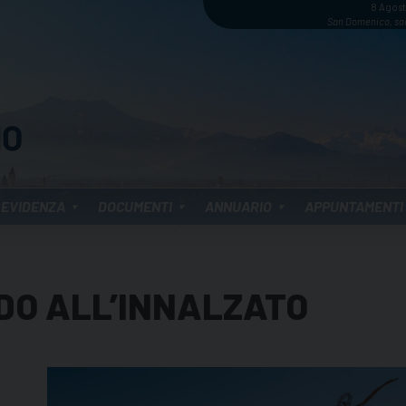
8 Agos
San Domenico, sa
 EVIDENZA
DOCUMENTI
ANNUARIO
APPUNTAMENTI
DO ALL’INNALZATO