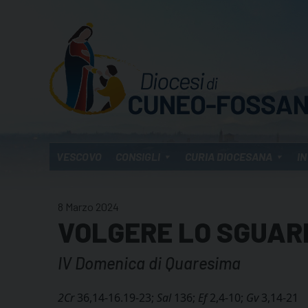
Skip
to
content
VESCOVO
CONSIGLI
CURIA DIOCESANA
IN
8 Marzo 2024
VOLGERE LO SGUAR
IV Domenica di Quaresima
2Cr
36,14-16.19-23;
Sal
136;
Ef
2,4-10;
Gv
3,14-21