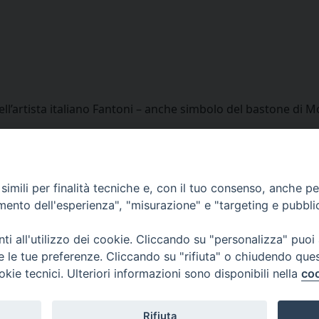
ll’artista italiano Fantoni – anche simbolo del bastone di 
Facebook
X
Threads
WhatsApp
Telegram
Linke
P
Riflessioni nelle festività 
imili per finalità tecniche e, con il tuo consenso, anche per 
amento dell'esperienza", "misurazione" e "targeting e pubbli
i all'utilizzo dei cookie. Cliccando su "personalizza" puoi
re le tue preferenze. Cliccando su "rifiuta" o chiudendo que
via Amedeo Rossi, 28 - 12100 
okie tecnici. Ulteriori informazioni sono disponibili nella
coo
segreteriagenerale@diocesicu
c.f. 96017380047
Rifiuta