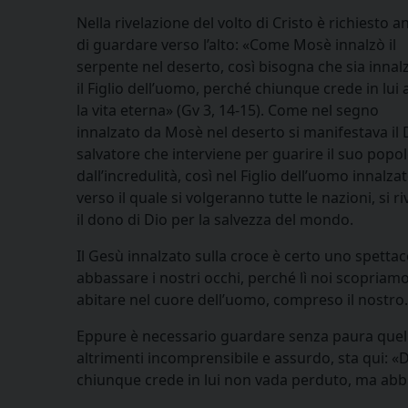
Nella rivelazione del volto di Cristo è richiesto 
di guardare verso l’alto: «Come Mosè innalzò il
serpente nel deserto, così bisogna che sia innal
il Figlio dell’uomo, perché chiunque crede in lui 
la vita eterna» (Gv 3, 14-15). Come nel segno
innalzato da Mosè nel deserto si manifestava il 
salvatore che interviene per guarire il suo popo
dall’incredulità, così nel Figlio dell’uomo innalza
verso il quale si volgeranno tutte le nazioni, si ri
il dono di Dio per la salvezza del mondo.
Il Gesù innalzato sulla croce è certo uno spett
abbassare i nostri occhi, perché lì noi scopriamo
abitare nel cuore dell’uomo, compreso il nostro.
Eppure è necessario guardare senza paura quello 
altrimenti incomprensibile e assurdo, sta qui: «
chiunque crede in lui non vada perduto, ma abbi