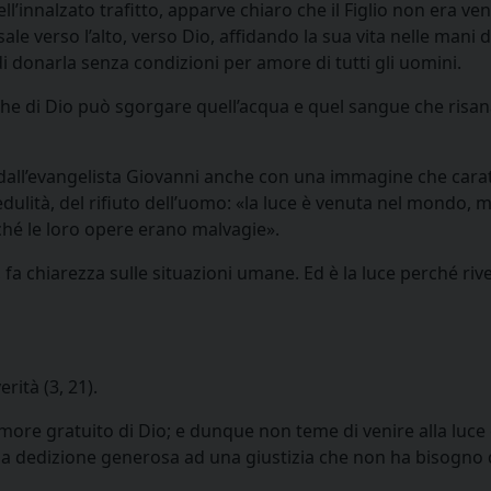
’innalzato trafitto, apparve chiaro che il Figlio non era ve
ale verso l’alto, verso Dio, affidando la sua vita nelle mani d
i donarla senza condizioni per amore di tutti gli uomini.
ghe di Dio può sgorgare quell’acqua e quel sangue che risa
a dall’evangelista Giovanni anche con una immagine che cara
edulità, del rifiuto dell’uomo: «la luce è venuta nel mondo, m
ché le loro opere erano malvagie».
 fa chiarezza sulle situazioni umane. Ed è la luce perché rive
erità (3, 21).
’amore gratuito di Dio; e dunque non teme di venire alla luce
la dedizione generosa ad una giustizia che non ha bisogno 