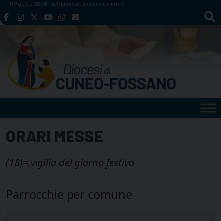
Skip
10 Agosto 2026
San Lorenzo, diacono e martire
to
content
ORARI MESSE
(18)= vigilia del giorno festivo
Parrocchie per comune