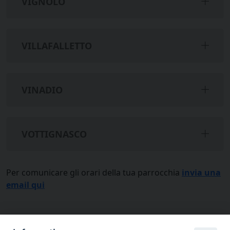
VIGNOLO
VILLAFALLETTO
VINADIO
VOTTIGNASCO
Per comunicare gli orari della tua parrocchia
invia una
email qui