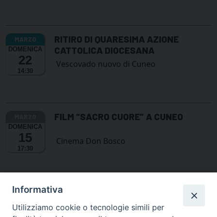
RITIRO DI QUARESIMA AZIONE
CATTOLICA DIOCESANA
DOMENICA
22
Vescovado nuovo di Cuneo
14:30
FILM “SACRO CUORE” A CUNEO
DOMENICA
15
Cinema Don Bosco
17:30
Informativa
Utilizziamo cookie o tecnologie simili per