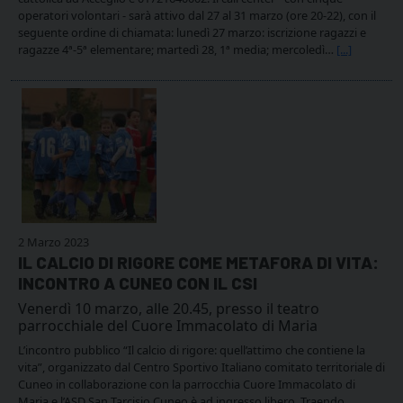
operatori volontari - sarà attivo dal 27 al 31 marzo (ore 20-22), con il
seguente ordine di chiamata: lunedì 27 marzo: iscrizione ragazzi e
ragazze 4ª-5ª elementare; martedì 28, 1ª media; mercoledì…
[...]
2 Marzo 2023
IL CALCIO DI RIGORE COME METAFORA DI VITA:
INCONTRO A CUNEO CON IL CSI
Venerdì 10 marzo, alle 20.45, presso il teatro
parrocchiale del Cuore Immacolato di Maria
L’incontro pubblico “Il calcio di rigore: quell’attimo che contiene la
vita”, organizzato dal Centro Sportivo Italiano comitato territoriale di
Cuneo in collaborazione con la parrocchia Cuore Immacolato di
Maria e l’ASD San Tarcisio Cuneo è ad ingresso libero. Traendo