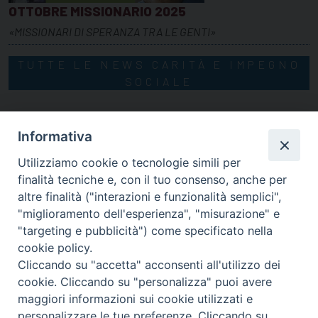
OTTOBRE MISSIONARIO 2025
«MISSIONARI DI SPERANZA TRA LE GENTI»
TUTTE LE NEWS CARITÀ E IMPEGNO
SOCIALE
Informativa
Utilizziamo cookie o tecnologie simili per
finalità tecniche e, con il tuo consenso, anche per
altre finalità ("interazioni e funzionalità semplici",
"miglioramento dell'esperienza", "misurazione" e
"targeting e pubblicità") come specificato nella
cookie policy.
Cliccando su "accetta" acconsenti all'utilizzo dei
via Amedeo Rossi, 28 - 12100 Cuneo
cookie. Cliccando su "personalizza" puoi avere
segreteriagenerale@diocesicuneofossano.it
maggiori informazioni sui cookie utilizzati e
c.f. 96017380047
personalizzare le tue preferenze. Cliccando su