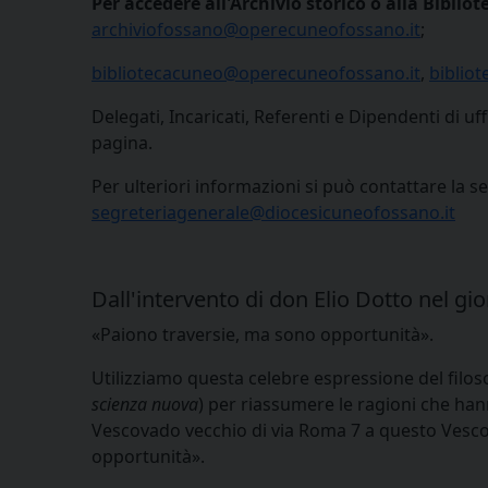
Per accedere all'Archivio storico o alla Bibl
archiviofossano@operecuneofossano.it
;
bibliotecacuneo@operecuneofossano.it
,
biblio
Delegati, Incaricati, Referenti e Dipendenti di uf
pagina.
Per ulteriori informazioni si può contattare la se
segreteriagenerale@diocesicuneofossano.it
Dall'intervento di don Elio Dotto nel g
«Paiono traversie, ma sono opportunità».
Utilizziamo questa celebre espressione del filos
scienza nuova
) per riassumere le ragioni che han
Vescovado vecchio di via Roma 7 a questo Vescov
opportunità».