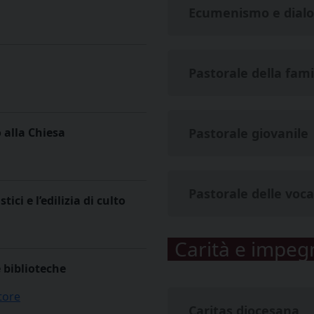
Ecumenismo e dialog
Pastorale della fami
 alla Chiesa
Pastorale giovanile
Pastorale delle voca
ici e l’edilizia di culto
Carità e impeg
e biblioteche
tore
Caritas diocesana