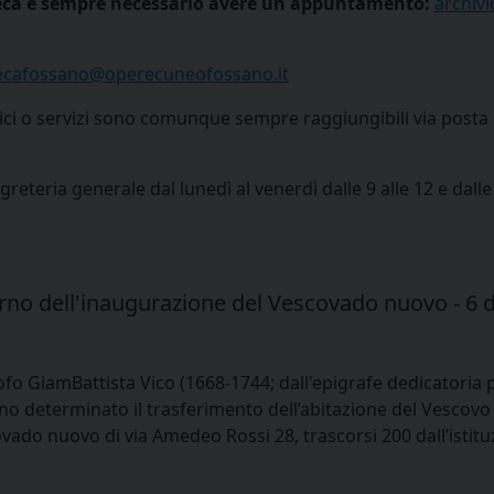
ioteca è sempre necessario avere un appuntamento:
archiv
tecafossano@operecuneofossano.it
fici o servizi sono comunque sempre raggiungibili via posta e
greteria generale dal lunedì al venerdì dalle 9 alle 12 e dall
iorno dell'inaugurazione del Vescovado nuovo - 6
ofo GiamBattista Vico (1668-1744; dall'epigrafe dedicatoria 
no determinato il trasferimento dell’abitazione del Vescovo
ado nuovo di via Amedeo Rossi 28, trascorsi 200 dall’istituz