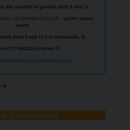
o: dal martedì al giovedì dalle 9 alle 12
uneo, via Amedeo Rossi 28 –
primo piano
ovest
ledì dalle 9 alle 12 (via Vescovado, 8)
no 0171 693523 (interno 2)
astorale@diocesicuneofossano.it
 la
ne e sacramenti