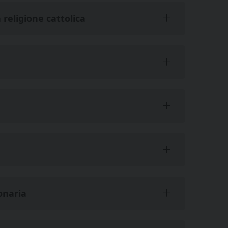
religione cattolica
onaria