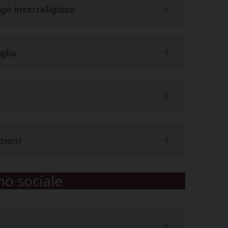
o interreligioso
glia
zioni
no sociale