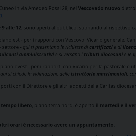
Cuneo in via Amedeo Rossi 28, nel
Vescovado nuovo
dietro 
21
.
 9 alle 12
, sono aperti al pubblico, suonando al rispettivo 
piano est - per i rapporti con Vescovo, Vicario generale, Can
vo settore -
qui si presentano le richieste di
certificati
e di
licen
ndiconti amministrativi
e si versano i
tributi diocesani
e le
q
piano ovest - per i rapporti con Vicario per la pastorale e uf
-
qui si chiede la vidimazione delle
istruttorie matrimoniali
, co
pporti con il Direttore e gli altri addetti della Caritas dioce
il tempo libero
, piano terra nord, è aperto
il martedì e il ve
in altri orari è necessario avere un appuntamento.