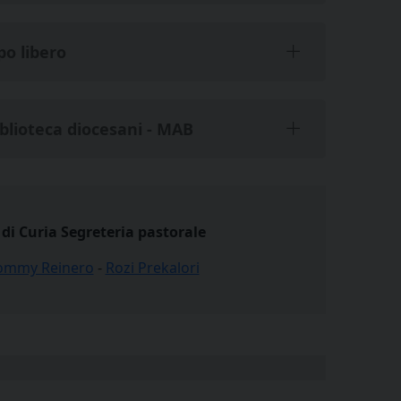
po libero
iblioteca diocesani - MAB
 di Curia Segreteria pastorale
ommy Reinero
-
Rozi Prekalori