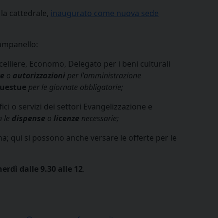
la cattedrale,
inaugurato come nuova sede
campanello:
celliere, Economo, Delegato per i beni culturali
ze
o
autorizzazioni
per l'amministrazione
uestue
per le giornate obbligatorie;
fici o servizi dei settori Evangelizzazione e
n le
dispense
o
licenze
necessarie;
sana; qui si possono anche versare le offerte per le
nerdì dalle 9.30 alle 12
.