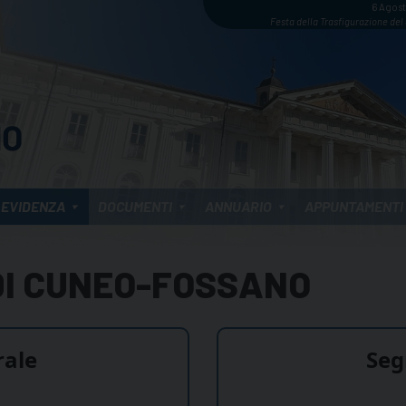
6 Agos
Festa della Trasfigurazione del
 EVIDENZA
DOCUMENTI
ANNUARIO
APPUNTAMENTI
DI CUNEO-FOSSANO
rale
Seg