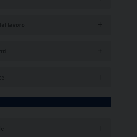
del lavoro
nti
te
le