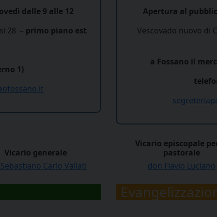
vedì dalle 9 alle 12
Apertura al pubblic
si 28 –
primo piano est
Vescovado nuovo di C
a Fossano il merco
erno 1)
telefo
ofossano.it
segreteriap
Vicario episcopale per
Vicario generale
pastorale
Sebastiano Carlo Vallati
don Flavio Luciano
Evangelizzazio