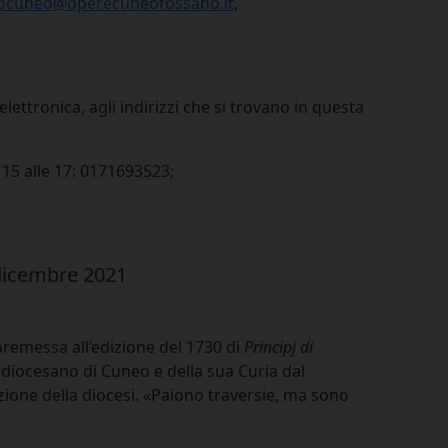
iocuneo@operecuneofossano.it
,
lettronica, agli indirizzi che si trovano in questa
e 15 alle 17: 0171693523;
 dicembre 2021
premessa all’edizione del 1730 di
Principj di
 diocesano di Cuneo e della sua Curia dal
ione della diocesi. «Paiono traversie, ma sono