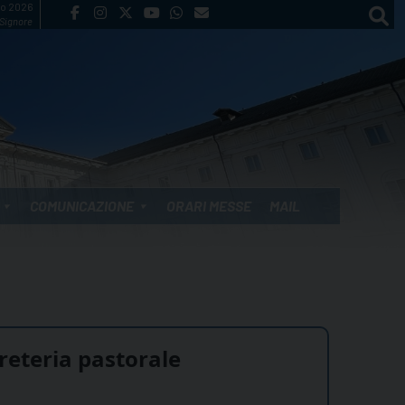
to 2026
 Signore
COMUNICAZIONE
ORARI MESSE
MAIL
reteria pastorale