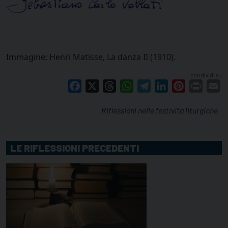
Immagine: Henri Matisse, La danza II (1910).
condividi su
Facebook
X
Threads
WhatsApp
Telegram
LinkedIn
Pinterest
Print
E
Riflessioni nelle festività liturgiche
LE RIFLESSIONI PRECEDENTI