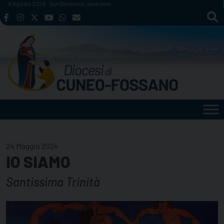
Skip
8 Agosto 2026
San Domenico, sacerdote
to
content
24 Maggio 2024
IO SIAMO
Santissima Trinità