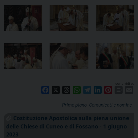
condividi su
Facebook
X
Threads
WhatsApp
Telegram
LinkedIn
Pinterest
Print
E
Primo piano
Comunicati e nomine
Costituzione Apostolica sulla piena unione
delle Chiese di Cuneo e di Fossano - 1 giugno
2023