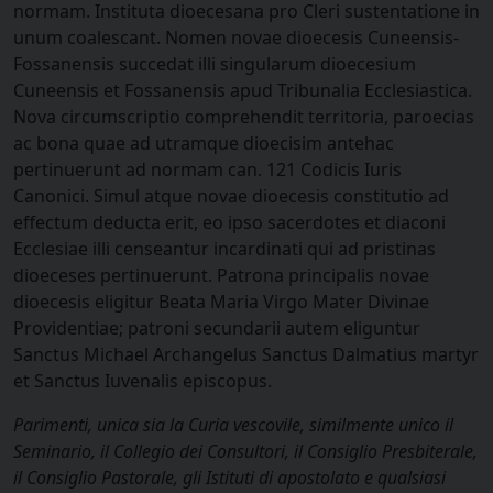
normam. Instituta dioecesana pro Cleri sustentatione in
unum coalescant. Nomen novae dioecesis Cuneensis-
Fossanensis succedat illi singularum dioecesium
Cuneensis et Fossanensis apud Tribunalia Ecclesiastica.
Nova circumscriptio comprehendit territoria, paroecias
ac bona quae ad utramque dioecisim antehac
pertinuerunt ad normam can. 121 Codicis Iuris
Canonici. Simul atque novae dioecesis constitutio ad
effectum deducta erit, eo ipso sacerdotes et diaconi
Ecclesiae illi censeantur incardinati qui ad pristinas
dioeceses pertinuerunt. Patrona principalis novae
dioecesis eligitur Beata Maria Virgo Mater Divinae
Providentiae; patroni secundarii autem eliguntur
Sanctus Michael Archangelus Sanctus Dalmatius martyr
et Sanctus Iuvenalis episcopus.
Parimenti, unica sia la Curia vescovile, similmente unico il
Seminario, il Collegio dei Consultori, il Consiglio Presbiterale,
il Consiglio Pastorale, gli Istituti di apostolato e qualsiasi