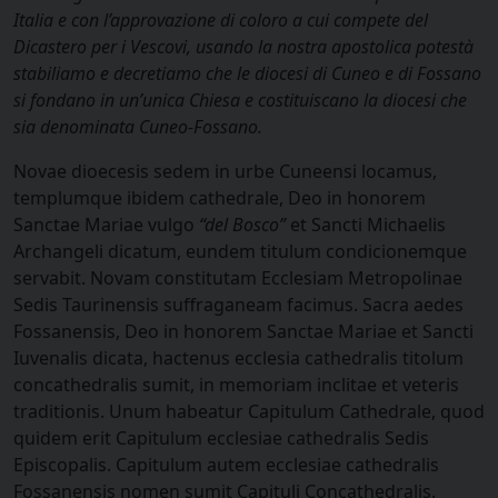
Italia e con l’approvazione di coloro a cui compete del
Dicastero per i Vescovi, usando la nostra apostolica potestà
stabiliamo e decretiamo che le diocesi di Cuneo e di Fossano
si fondano in un’unica Chiesa e costituiscano la diocesi che
sia denominata Cuneo-Fossano.
Novae dioecesis sedem in urbe Cuneensi locamus,
templumque ibidem cathedrale, Deo in honorem
Sanctae Mariae vulgo
“del Bosco”
et Sancti Michaelis
Archangeli dicatum, eundem titulum condicionemque
servabit. Novam constitutam Ecclesiam Metropolinae
Sedis Taurinensis suffraganeam facimus. Sacra aedes
Fossanensis, Deo in honorem Sanctae Mariae et Sancti
Iuvenalis dicata, hactenus ecclesia cathedralis titolum
concathedralis sumit, in memoriam inclitae et veteris
traditionis. Unum habeatur Capitulum Cathedrale, quod
quidem erit Capitulum ecclesiae cathedralis Sedis
Episcopalis. Capitulum autem ecclesiae cathedralis
Fossanensis nomen sumit Capituli Concathedralis.