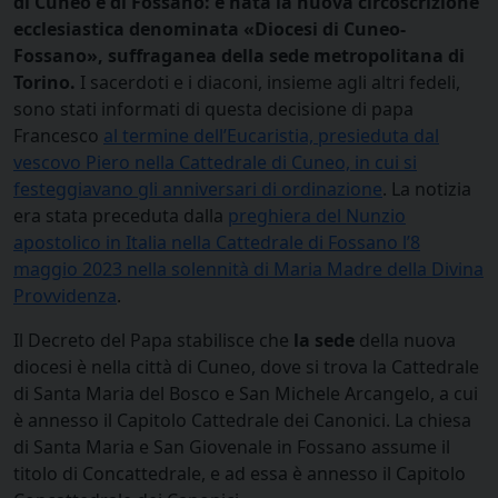
di Cuneo e di Fossano: è nata la nuova circoscrizione
ecclesiastica denominata «Diocesi di Cuneo-
Fossano», suffraganea della sede metropolitana di
Torino.
I sacerdoti e i diaconi, insieme agli altri fedeli,
sono stati informati di questa decisione di papa
Francesco
al termine dell’Eucaristia, presieduta dal
vescovo Piero nella Cattedrale di Cuneo, in cui si
festeggiavano gli anniversari di ordinazione
. La notizia
era stata preceduta dalla
preghiera del Nunzio
apostolico in Italia nella Cattedrale di Fossano l’8
maggio 2023 nella solennità di Maria Madre della Divina
Provvidenza
.
Il Decreto del Papa stabilisce che
la sede
della nuova
diocesi è nella città di Cuneo, dove si trova la Cattedrale
di Santa Maria del Bosco e San Michele Arcangelo, a cui
è annesso il Capitolo Cattedrale dei Canonici. La chiesa
di Santa Maria e San Giovenale in Fossano assume il
titolo di Concattedrale, e ad essa è annesso il Capitolo