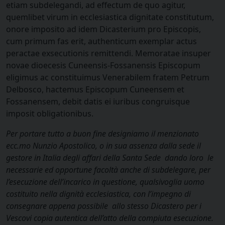
etiam subdelegandi, ad effectum de quo agitur,
quemlibet virum in ecclesiastica dignitate constitutum,
onore imposito ad idem Dicasterium pro Episcopis,
cum primum fas erit, authenticum exemplar actus
peractae exsecutionis remittendi. Memoratae insuper
novae dioecesis Cuneensis-Fossanensis Episcopum
eligimus ac constituimus Venerabilem fratem Petrum
Delbosco, hactemus Episcopum Cuneensem et
Fossanensem, debit datis ei iuribus congruisque
imposit obligationibus.
Per portare tutto a buon fine designiamo il menzionato
ecc.mo Nunzio Apostolico, o in sua assenza dalla sede il
gestore in Italia degli affari della Santa Sede dando loro le
necessarie ed opportune facoltà anche di subdelegare, per
l’esecuzione dell’incarico in questione, qualsivoglia uomo
costituito nella dignità ecclesiastica, con l’impegno di
consegnare appena possibile allo stesso Dicastero per i
Vescovi copia autentica dell’atto della compiuta esecuzione.