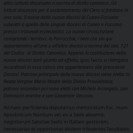
altro istituto diocesano a norma di diritto canonico. Gli
istituti diocesani per il sostentamento del Clero si fondano in
uno solo. Il nome della nuova diocesi di Cuneo-Fossano
subentri a quello delle singole diocesi di Cuneo e Fossano
presso i tribunali ecclesiastici. La nuova circoscrizione
comprende i territori, le Parrocchie, i beni che sin qui
appartennero all’una o all’altra diocesi a norma del can. 121
del Codice di Diritto Canonico. Appena la costituzione della
nuova diocesi sarà giunta ad effetto,
ipso facto
si ritengano
incardinati in essa coloro che appartennero alle precedenti
Diocesi. Patrona principale della nuova diocesi viene eletta la
Beata Vergine Maria Madre della Divina Provvidenza,
patroni secondari poi sono eletti san Michele Arcangelo, san
Dalmazzo martire e san Giovenale Vescovo.
Ad haec perficienda deputamus memoratum Exc. mum
Apostolicum Nuntium vel, eo a Sede absente,
negotiorum Sanctae Sedis in Italiam gestorem,
necessarias et opportunas eisdem tribuentes facultates