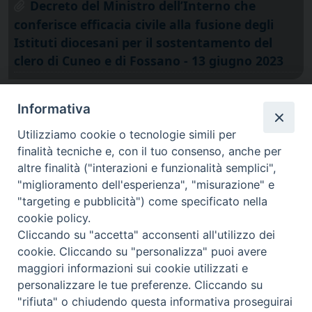
Decreto del Ministro dell’Interno che
conferisce efficacia civile alla fusione degli
Istituti diocesani per il sostentamento del
clero di Cuneo e di Fossano - 13 giugno 2023
Informativa
Utilizziamo cookie o tecnologie simili per
finalità tecniche e, con il tuo consenso, anche per
altre finalità ("interazioni e funzionalità semplici",
"miglioramento dell'esperienza", "misurazione" e
"targeting e pubblicità") come specificato nella
cookie policy.
Cliccando su "accetta" acconsenti all'utilizzo dei
cookie. Cliccando su "personalizza" puoi avere
via Amedeo Rossi, 28 - 12100 Cuneo
maggiori informazioni sui cookie utilizzati e
segreteriagenerale@diocesicuneofossano.it
personalizzare le tue preferenze. Cliccando su
c.f. 96017380047
"rifiuta" o chiudendo questa informativa proseguirai