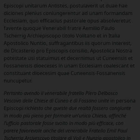
Episcopi unitarum Antistes, postulaverit ut duae hae
diciones plenius coniungerentur ad unam formandam
Ecclesiam, quo efficacius pastorale opus absolveretur,
favente quoque Venerabili fratre Aemilio Paulo
Tscherrig Archiepiscopo titolo Volitano et in Italia
Apostolico Nuntio, suffragantibus iis quorum interest,
de Dicasterio pro Episcopis consilio, Apostolica Nostra
potestate usi statuimus et decernimus ut Cuneensis et
Fossanensis dioeceses in unam Ecclesiam coalescant et
constituant dioecesim quae Cuneensis-Fossanensis
nuncupetur.
Pertanto avendo il venerabile fratello Piero Delbosco
Vescovo delle Chiese di Cuneo e di Fossano unite
in persona
Episcopi
richiesto che queste due realtà fossero congiunte
in modo più pieno per formare un’unica Chiesa, affinché
l’ufficio pastorale fosse svolto in modo più efficace, con
parere favorevole anche del venerabile Fratello Emil Paul
Tscherrig Arcivescovo titolare di Voli e Nunzio apostolico in