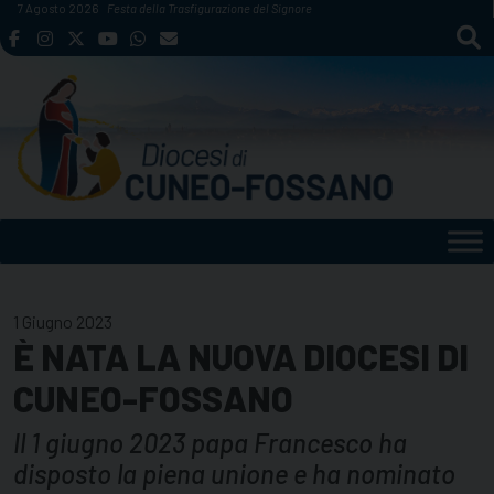
Skip
7 Agosto 2026
Festa della Trasfigurazione del Signore
to
content
1 Giugno 2023
È NATA LA NUOVA DIOCESI DI
CUNEO-FOSSANO
Il 1 giugno 2023 papa Francesco ha
disposto la piena unione e ha nominato