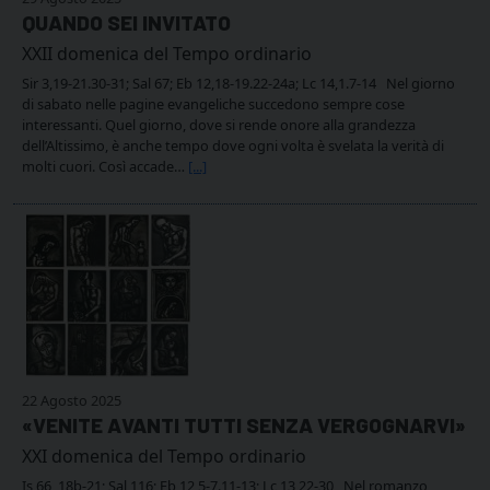
QUANDO SEI INVITATO
XXII domenica del Tempo ordinario
Sir 3,19-21.30-31; Sal 67; Eb 12,18-19.22-24a; Lc 14,1.7-14 Nel giorno
di sabato nelle pagine evangeliche succedono sempre cose
interessanti. Quel giorno, dove si rende onore alla grandezza
dell’Altissimo, è anche tempo dove ogni volta è svelata la verità di
molti cuori. Così accade…
[...]
22 Agosto 2025
«VENITE AVANTI TUTTI SENZA VERGOGNARVI»
XXI domenica del Tempo ordinario
Is 66, 18b-21; Sal 116; Eb 12,5-7.11-13; Lc 13,22-30 Nel romanzo