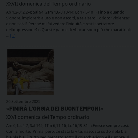
XXVII domenica del Tempo ordinario
Ab 1,2-3; 2,2-4; Sal 94; 2Tm 1,6-8.13-14; Lc 17,5-10 «Fino a quando,
Signore, implorerò aiuto e non ascolti, a te alzerò il grido: “Violenza!”
e non salvi? Perché mi fai vedere l’iniquità e resti spettatore
dell’oppressione?». Queste parole di Abacuc sono più che mai attuali,
…
[...]
26 Settembre 2025
«FINIRÀ L’ORGIA DEI BUONTEMPONI»
XXVI domenica del Tempo ordinario
Am 6,1a. 4-7; Sal 145; 1Tm 6,11-16; Lc 16,19-31 «Finisce sempre così.
Con la morte. Prima, però, c’è stata la vita, nascosta sotto il bla bla
bla bla bla. È tutto sedimentato sotto il chiacchiericcio e il rumore. Il