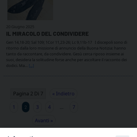
20 Giugno 2025
IL MIRACOLO DEL CONDIVIDERE
Gen 14,18-20; Sal 109; 1Cor 11,23-26; Lc 9,11b-17 I discepoli sono di
ritorno dalla loro missione di annuncio della Buona Notizia: hanno
tanto da raccontare, da condividere. Gesù cerca riposo insieme ai
suoi, desidera la solitudine forse anche per ascoltare il racconto dei
dodici. Ma…
[...]
Pagina 2 Di 7
« Indietro
1
3
4
…
7
2
Avanti »