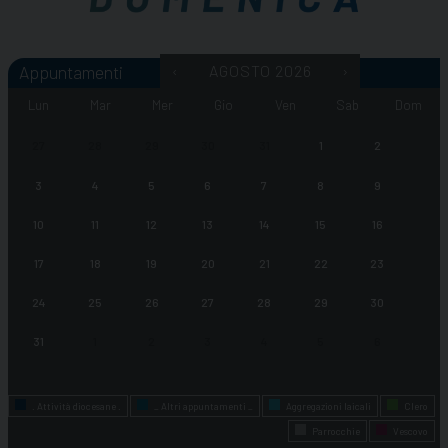
‹
AGOSTO 2026
›
Appuntamenti
Lun
Mar
Mer
Gio
Ven
Sab
Dom
27
28
29
30
31
1
2
3
4
5
6
7
8
9
10
11
12
13
14
15
16
17
18
19
20
21
22
23
24
25
26
27
28
29
30
31
1
2
3
4
5
6
. Attività diocesane .
_ Altri appuntamenti _
Aggregazioni laicali
Clero
Parrocchie
Vescovo