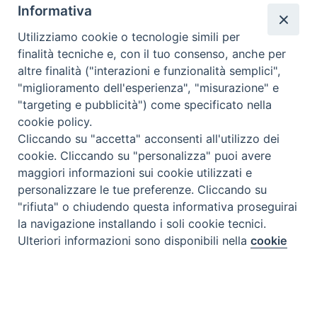
Informativa
Utilizziamo cookie o tecnologie simili per
finalità tecniche e, con il tuo consenso, anche per
altre finalità ("interazioni e funzionalità semplici",
"miglioramento dell'esperienza", "misurazione" e
"targeting e pubblicità") come specificato nella
cookie policy.
Cliccando su "accetta" acconsenti all'utilizzo dei
cookie. Cliccando su "personalizza" puoi avere
maggiori informazioni sui cookie utilizzati e
personalizzare le tue preferenze. Cliccando su
"rifiuta" o chiudendo questa informativa proseguirai
la navigazione installando i soli cookie tecnici.
via Amedeo Rossi, 28 - 12100 Cuneo
Ulteriori informazioni sono disponibili nella
cookie
Preferenze Cookie
segreteriagenerale@diocesicuneofossano.it
policy
completa.
c.f. 96017380047
Personalizza