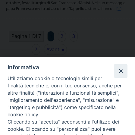
ottobre, festa liturgica di San Francesco d’Assisi. Nel suo messaggio
papa Francesco invita ad ascoltare “l’appello a stare a fianco…
[...]
Pagina 1 Di 7
2
3
1
…
7
Avanti »
Informativa
Utilizziamo cookie o tecnologie simili per
finalità tecniche e, con il tuo consenso, anche per
altre finalità ("interazioni e funzionalità semplici",
"miglioramento dell'esperienza", "misurazione" e
"targeting e pubblicità") come specificato nella
cookie policy.
Cliccando su "accetta" acconsenti all'utilizzo dei
cookie. Cliccando su "personalizza" puoi avere
via Amedeo Rossi, 28 - 12100 Cuneo