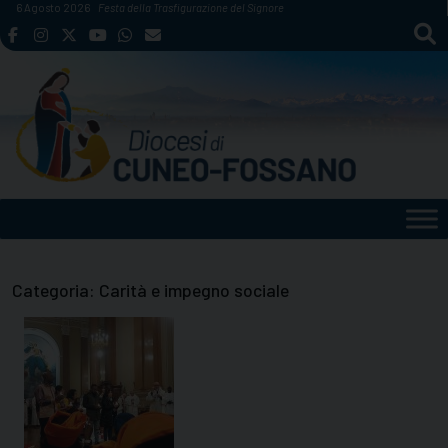
Skip
6 Agosto 2026
Festa della Trasfigurazione del Signore
to
content
Categoria:
Carità e impegno sociale