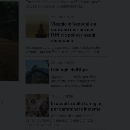
Era stato ordinato presbitero a Villafalletto per la
Diocesi di Fossano il 3 settembre 1966
22 Luglio 2026
Viaggio in Senegal e ai
santuari mariani con
l’Ufficio pellegrinaggi
diocesano
Un viaggio culturale per incontrare i cristiani che
vivono in questo Paese a maggioranza islamica
22 Luglio 2026
I dialoghi dell’Alpe
Appuntamenti estivi per offrire
alcuni strumenti interpretativi
riguardo a temi di attualità
13 Luglio 2026
re
In ascolto delle famiglie,
per camminare insieme
Il racconto di alcuni membri
dell'Ufficio famiglia diocesano alla giornata
regionale di La Thuile