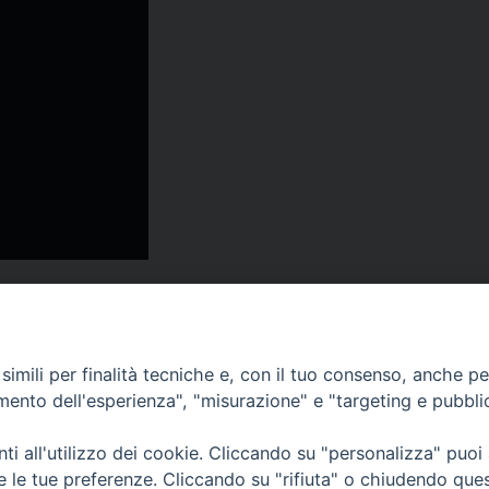
Facebook
X
Threads
WhatsApp
Telegram
Linke
P
Primo piano
Giustiz
imili per finalità tecniche e, con il tuo consenso, anche per 
amento dell'esperienza", "misurazione" e "targeting e pubbli
i all'utilizzo dei cookie. Cliccando su "personalizza" puoi
re le tue preferenze. Cliccando su "rifiuta" o chiudendo que