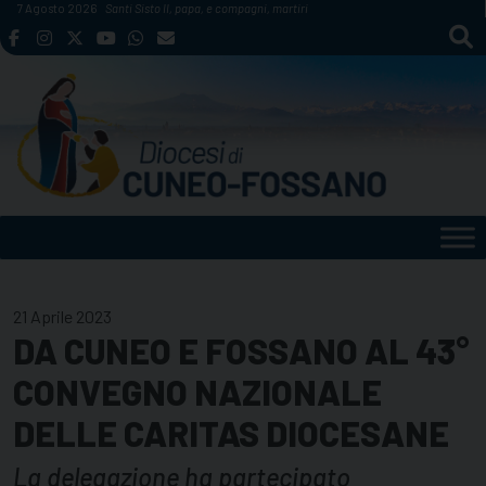
Skip
7 Agosto 2026
Santi Sisto II, papa, e compagni, martiri
to
content
21 Aprile 2023
DA CUNEO E FOSSANO AL 43°
CONVEGNO NAZIONALE
DELLE CARITAS DIOCESANE
La delegazione ha partecipato