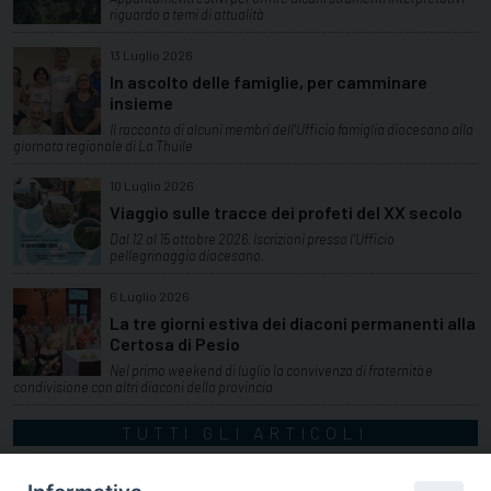
riguardo a temi di attualità
13 Luglio 2026
In ascolto delle famiglie, per camminare
insieme
Il racconto di alcuni membri dell'Ufficio famiglia diocesano alla
giornata regionale di La Thuile
10 Luglio 2026
Viaggio sulle tracce dei profeti del XX secolo
Dal 12 al 15 ottobre 2026. Iscrizioni presso l'Ufficio
pellegrinaggio diocesano.
6 Luglio 2026
La tre giorni estiva dei diaconi permanenti alla
Certosa di Pesio
Nel primo weekend di luglio la convivenza di fraternità e
condivisione con altri diaconi della provincia
TUTTI GLI ARTICOLI