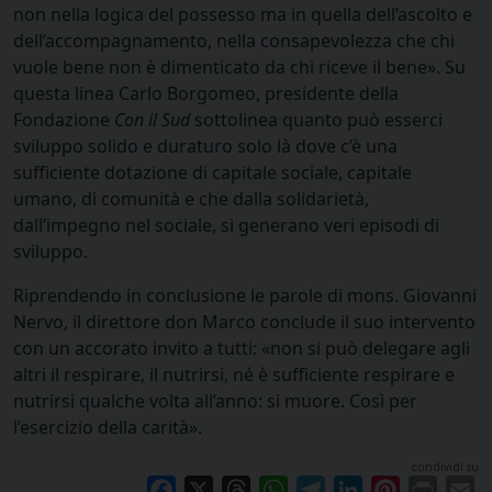
non nella logica del possesso ma in quella dell’ascolto e
dell’accompagnamento, nella consapevolezza che chi
vuole bene non è dimenticato da chi riceve il bene». Su
questa linea Carlo Borgomeo, presidente della
Fondazione
Con il Sud
sottolinea quanto può esserci
sviluppo solido e duraturo solo là dove c’è una
sufficiente dotazione di capitale sociale, capitale
umano, di comunità e che dalla solidarietà,
dall’impegno nel sociale, si generano veri episodi di
sviluppo.
Riprendendo in conclusione le parole di mons. Giovanni
Nervo, il direttore don Marco conclude il suo intervento
con un accorato invito a tutti: «non si può delegare agli
altri il respirare, il nutrirsi, né è sufficiente respirare e
nutrirsi qualche volta all’anno: si muore. Così per
l’esercizio della carità».
condividi su
Facebook
X
Threads
WhatsApp
Telegram
LinkedIn
Pinterest
Print
E