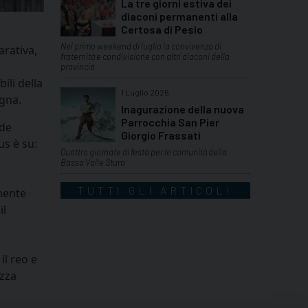
La tre giorni estiva dei
diaconi permanenti alla
Certosa di Pesio
Nel primo weekend di luglio la convivenza di
arativa,
fraternità e condivisione con altri diaconi della
provincia
ili della
1 Luglio 2026
agna.
Inagurazione della nuova
Parrocchia San Pier
nde
Giorgio Frassati
us è su:
Quattro giornate di festa per le comunità della
Bassa Valle Stura
TUTTI GLI ARTICOLI
emente
il
il reo e
ezza