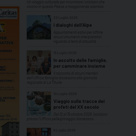
Un viaggio culturale per incontrare i cristiani che
vivono in questo Paese a maggioranza islamica
22 Luglio 2026
I dialoghi dell’Alpe
Appuntamenti estivi per offrire
alcuni strumenti interpretativi
riguardo a temi di attualità
13 Luglio 2026
In ascolto delle famiglie,
per camminare insieme
Il racconto di alcuni membri
dell'Ufficio famiglia diocesano alla giornata
regionale di La Thuile
10 Luglio 2026
Viaggio sulle tracce dei
profeti del XX secolo
Dal 12 al 15 ottobre 2026. Iscrizioni
presso l'Ufficio pellegrinaggio diocesano.
6 Luglio 2026