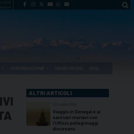
to 2026
 Signore
COMUNICAZIONE
ORARI MESSE
MAIL
ALTRI ARTICOLI
IVI
22 Luglio 2026
TA
Viaggio in Senegal e ai
santuari mariani con
l’Ufficio pellegrinaggi
diocesano