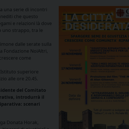
 una serie di incontri
 inediti che questo
gami e relazioni là dove
 uno strappo, tra le
timone dalle serate sulla
la Fondazione NoiAltri,
r crescere come
’Istituto superiore
zio alle ore 20.45.
idente del Comitato
ativa, introdurrà il
iparativa: scenari
loga Donata Horak,