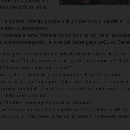
tinerari di giustizia” a
so il tema: “Ora i miei
a mostrarci l’esito possibile di un percorso di giustizia rip
o, e del suo aggressore.
 – metterà a tema “Attraversare il dolore: vittime e responsab
di alcuni protagonisti, a cura del padre gesuita Guido Bert
parativa propone un cambio radicale di prospettiva: le doma
clusivo): “Chi ha commesso il reato? Come punirlo?”. Il foc
i? Chi è tenuto a farsene carico?”.
nale, che prevede il coinvolgimento delle parti, si fonda
, mette al centro l’impegno a “riparare”, che non è semplic
provocato/subito e ai bisogni della vittima; mette in risalto 
 dell’autore di reato.
ospettando il coinvolgimento della comunità.
e vista come un modello di giustizia che coinvolge la vittima, 
omuova la riparazione, la riconciliazione e il senso di sicur