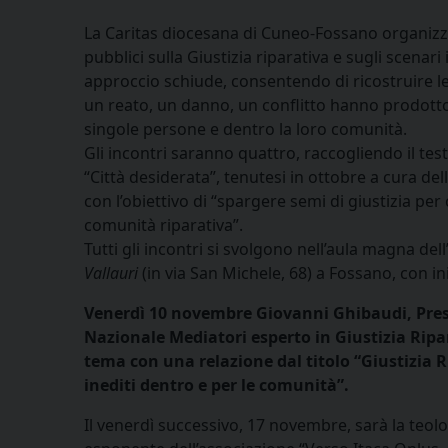
La Caritas diocesana di Cuneo-Fossano organizza
pubblici sulla Giustizia riparativa e sugli scenari
approccio schiude, consentendo di ricostruire le
un reato, un danno, un conflitto hanno prodotto
singole persone e dentro la loro comunità.
Gli incontri saranno quattro, raccogliendo il tes
“Città desiderata”, tenutesi in ottobre a cura del
con l’obiettivo di “spargere semi di giustizia pe
comunità riparativa”.
Tutti gli incontri si svolgono nell’aula magna dell
Vallauri
(in via San Michele, 68) a Fossano, con ini
Venerdì 10 novembre Giovanni Ghibaudi, Pres
Nazionale Mediatori esperto in Giustizia Ripar
tema con una relazione dal titolo “Giustizia R
inediti dentro e per le comunità”.
Il venerdì successivo, 17 novembre, sarà la teo