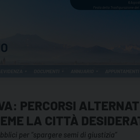
6 Agos
Festa della Trasfigurazione del
 EVIDENZA
DOCUMENTI
ANNUARIO
APPUNTAMENTI
IVA: PERCORSI ALTERNAT
IEME LA CITTÀ DESIDERA
blici per “spargere semi di giustizia”