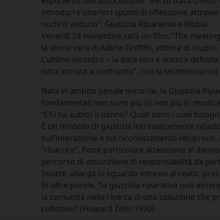
esponente dell’associazione “Verso Itaca Onlus – i
introdurre ulteriori spunti di riflessione attraver
occhi ti vedono”: Giustizia Riparativa e Bibbia.
Venerdì 24 novembre sarà un film, “The meeting”, 
la storia vera di Ailbhe Griffith, vittima di stupr
L’ultimo incontro – la data non è ancora definita
lotta armata a confronto”, con la testimonianza 
Nata in ambito penale minorile, la Giustizia Ri
fondamentali non sono più (o non più in modo es
“Chi ha subito il danno? Quali sono i suoi bisogn
È un modello di giustizia intrinsecamente relazio
sull’interazione e sul riconoscimento reciproco
“risarcire”. Pone particolare attenzione al danno 
percorso di assunzione di responsabilità da parte
Inoltre, allarga lo sguardo intorno al reato, pr
In altre parole, “la giustizia riparativa può esser
la comunità nella ricerca di una soluzione che pr
collettivo” (Howard Zehr, 1990).