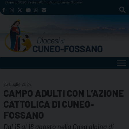
Skip
6 Agosto 2026
Festa della Trasfigurazione del Signore
to
content
25 Luglio 2024
CAMPO ADULTI CON L’AZIONE
CATTOLICA DI CUNEO-
FOSSANO
Dal 15 al 18 agosto nella Casa alpina di