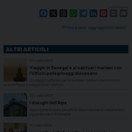
condividi su
Facebook
X
Threads
WhatsApp
Telegram
LinkedIn
Pinterest
Print
E
Primo piano
Aggregazioni laicali
ALTRI ARTICOLI
22 Luglio 2026
Viaggio in Senegal e ai santuari mariani con
l’Ufficio pellegrinaggi diocesano
Un viaggio culturale per incontrare i cristiani che vivono in
questo Paese a maggioranza islamica
22 Luglio 2026
I dialoghi dell’Alpe
Appuntamenti estivi per offrire alcuni strumenti interpretativi
riguardo a temi di attualità
13 Luglio 2026