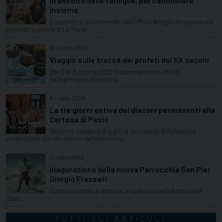
In ascolto delle famiglie, per camminare
insieme
Il racconto di alcuni membri dell'Ufficio famiglia diocesano alla
giornata regionale di La Thuile
10 Luglio 2026
Viaggio sulle tracce dei profeti del XX secolo
Dal 12 al 15 ottobre 2026. Iscrizioni presso l'Ufficio
pellegrinaggio diocesano.
6 Luglio 2026
La tre giorni estiva dei diaconi permanenti alla
Certosa di Pesio
Nel primo weekend di luglio la convivenza di fraternità e
condivisione con altri diaconi della provincia
1 Luglio 2026
Inagurazione della nuova Parrocchia San Pier
Giorgio Frassati
Quattro giornate di festa per le comunità della Bassa Valle
Stura
TUTTI GLI ARTICOLI