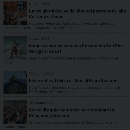
6 Luglio 2026
La tre giorni estiva dei diaconi permanenti alla
Certosa di Pesio
Nel primo weekend di luglio la convivenza di fraternità e
condivisione con altri diaconi della provincia
1 Luglio 2026
Inagurazione della nuova Parrocchia San Pier
Giorgio Frassati
Quattro giornate di festa per le comunità della Bassa Valle
Stura
30 Giugno 2026
Inizio delle attività all’Alpe di Papa Giovanni
Nella Messa di domenica 5 luglio viene benedetta l’icona di
Maria Madre di Dio del creato
25 Giugno 2026
Corso di aggiornamento per insegnanti di
Religione Cattolica
Artigiani di una pace disarmante: sentieri educativi per la
scuola di oggi