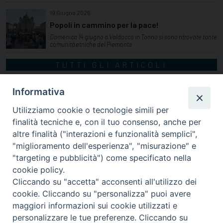
19 Giugno 2026
Popoli in cammino per la pace!
Domenica 14 giugno a Valdocco in Torino si sono ritrovate tante
comunità etniche del Piemonte
TUTTI GLI ARTICOLI
Informativa
Utilizziamo cookie o tecnologie simili per
finalità tecniche e, con il tuo consenso, anche per
altre finalità ("interazioni e funzionalità semplici",
"miglioramento dell'esperienza", "misurazione" e
"targeting e pubblicità") come specificato nella
cookie policy.
Cliccando su "accetta" acconsenti all'utilizzo dei
cookie. Cliccando su "personalizza" puoi avere
via Amedeo Rossi, 28 - 12100 Cuneo
maggiori informazioni sui cookie utilizzati e
segreteriagenerale@diocesicuneofossano.it
personalizzare le tue preferenze. Cliccando su
c.f. 96017380047