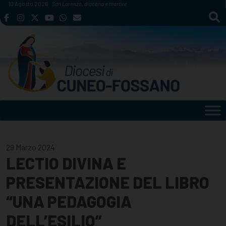
Skip
10 Agosto 2026
San Lorenzo, diacono e martire
to
content
29 Marzo 2024
LECTIO DIVINA E
PRESENTAZIONE DEL LIBRO
“UNA PEDAGOGIA
DELL’ESILIO”