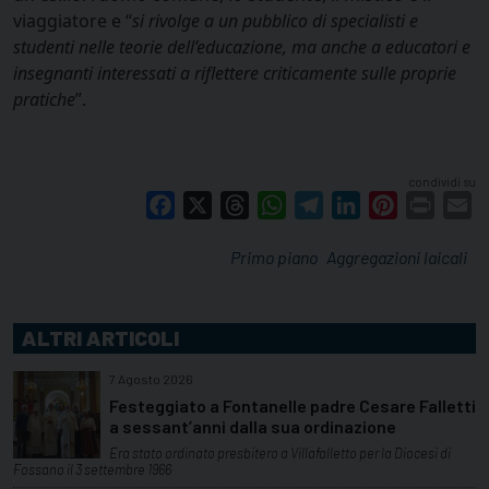
viaggiatore e “
si rivolge a un pubblico di specialisti e
studenti nelle teorie dell’educazione, ma anche a educatori e
insegnanti interessati a riflettere criticamente sulle proprie
pratiche
”.
condividi su
Facebook
X
Threads
WhatsApp
Telegram
LinkedIn
Pinterest
Print
E
Primo piano
Aggregazioni laicali
ALTRI ARTICOLI
7 Agosto 2026
Festeggiato a Fontanelle padre Cesare Falletti
a sessant’anni dalla sua ordinazione
Era stato ordinato presbitero a Villafalletto per la Diocesi di
Fossano il 3 settembre 1966