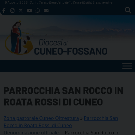
Skip
9 Agosto 2026
Santa Teresa Benedetta della Croce (Edith) Stein, vergine
to
content
PARROCCHIA SAN ROCCO IN
ROATA ROSSI DI CUNEO
Zona pastorale Cuneo Oltrestura
»
Parrocchia San
Rocco in Roata Rossi di Cuneo
Denominazione ufficiale:
Parrocchia San Rocco in