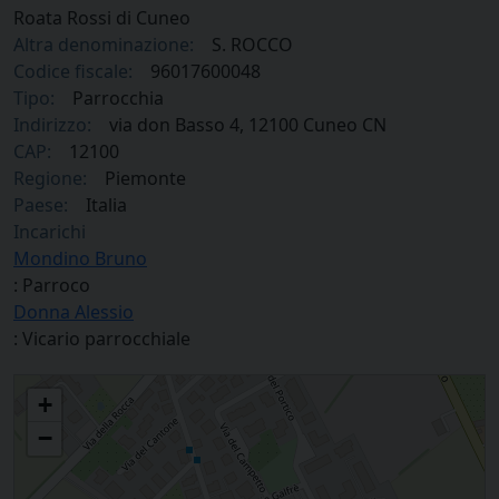
Roata Rossi di Cuneo
Altra denominazione:
S. ROCCO
Codice fiscale:
96017600048
Tipo:
Parrocchia
Indirizzo:
via don Basso 4, 12100 Cuneo CN
CAP:
12100
Regione:
Piemonte
Paese:
Italia
Incarichi
Mondino Bruno
: Parroco
Donna Alessio
: Vicario parrocchiale
Parrocchia San Rocco in Roata Rossi di Cuneo
+
−