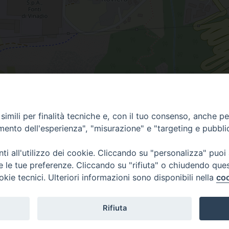
imili per finalità tecniche e, con il tuo consenso, anche per 
amento dell'esperienza", "misurazione" e "targeting e pubbli
i all'utilizzo dei cookie. Cliccando su "personalizza" puoi
re le tue preferenze. Cliccando su "rifiuta" o chiudendo que
via Amedeo Rossi, 28 - 12100 
okie tecnici. Ulteriori informazioni sono disponibili nella
coo
segreteriagenerale@diocesicu
c.f. 96017380047
Rifiuta