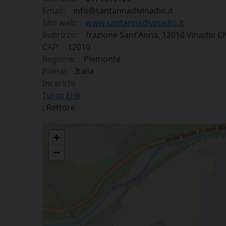
Email:
info@santannadivinadio.it
Sito web:
www.santannadivinadio.it
Indirizzo:
frazione Sant'Anna, 12010 Vinadio C
CAP:
12010
Regione:
Piemonte
Paese:
Italia
Incarichi
Turco Erik
: Rettore
Santuario Sant'Anna di Vinadio
+
−