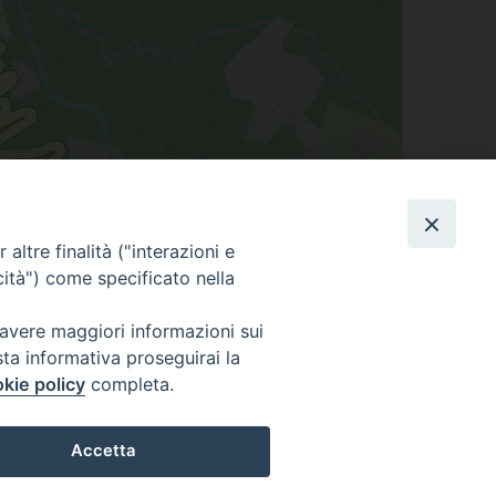
Leaflet
| Map data ©
OpenStreetMap
contributors
altre finalità ("interazioni e
cità") come specificato nella
 avere maggiori informazioni sui
sta informativa proseguirai la
Cuneo
kie policy
completa.
neofossano.it
Accetta