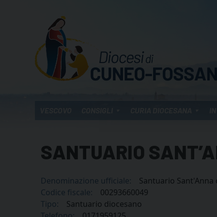
Skip
to
content
VESCOVO
CONSIGLI
CURIA DIOCESANA
IN
SANTUARIO SANT’A
Denominazione ufficiale:
Santuario Sant'Anna 
Codice fiscale:
00293660049
Tipo:
Santuario diocesano
Telefono:
0171959125