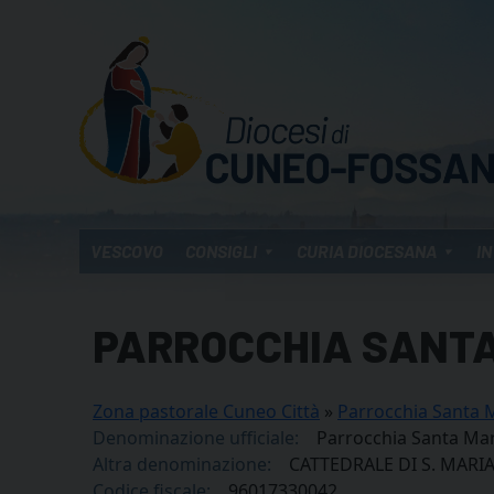
Skip
to
content
VESCOVO
CONSIGLI
CURIA DIOCESANA
IN
PARROCCHIA SANTA
Zona pastorale Cuneo Città
»
Parrocchia Santa 
Denominazione ufficiale:
Parrocchia Santa Mar
Altra denominazione:
CATTEDRALE DI S. MARI
Codice fiscale:
96017330042