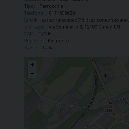
Tipo:
Parrocchia
Telefono:
0171693630
Email:
cattedralecuneo@diocesicuneofossano.
Indirizzo:
via Seminario 3, 12100 Cuneo CN
CAP:
12100
Regione:
Piemonte
Paese:
Italia
Parrocchia Santa Maria del Bosco in Cuneo
+
−