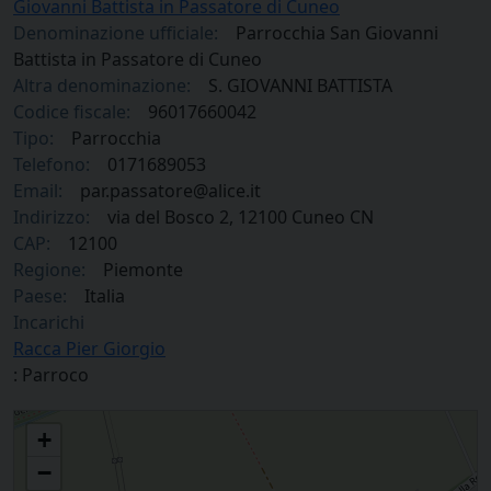
Giovanni Battista in Passatore di Cuneo
Denominazione ufficiale:
Parrocchia San Giovanni
Battista in Passatore di Cuneo
Altra denominazione:
S. GIOVANNI BATTISTA
Codice fiscale:
96017660042
Tipo:
Parrocchia
Telefono:
0171689053
Email:
par.passatore@alice.it
Indirizzo:
via del Bosco 2, 12100 Cuneo CN
CAP:
12100
Regione:
Piemonte
Paese:
Italia
Incarichi
Racca Pier Giorgio
: Parroco
Parrocchia San Giovanni Battista in Passatore di Cuneo
+
−