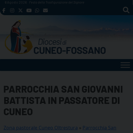
Skip
6 Agosto 2026
Festa della Trasfigurazione del Signore
to
content
PARROCCHIA SAN GIOVANNI
BATTISTA IN PASSATORE DI
CUNEO
Zona pastorale Cuneo Oltrestura
»
Parrocchia San