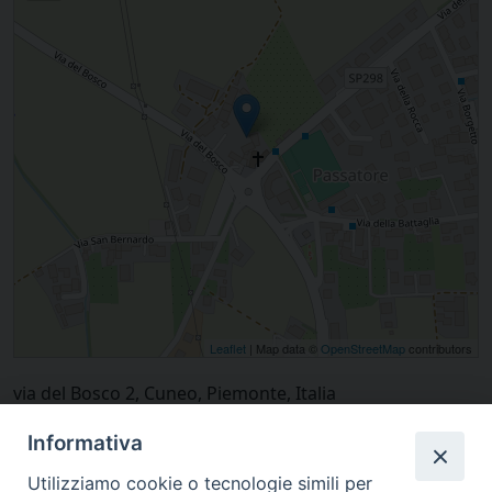
Leaflet
| Map data ©
OpenStreetMap
contributors
via del Bosco 2, Cuneo, Piemonte, Italia
Informativa
Utilizziamo cookie o tecnologie simili per