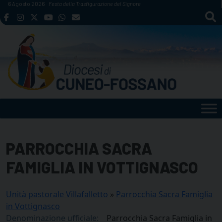
Skip
6 Agosto 2026
Festa della Trasfigurazione del Signore
to
content
PARROCCHIA SACRA
FAMIGLIA IN VOTTIGNASCO
Unità pastorale Villafalletto
»
Parrocchia Sacra Famiglia
in Vottignasco
Denominazione ufficiale:
Parrocchia Sacra Famiglia in