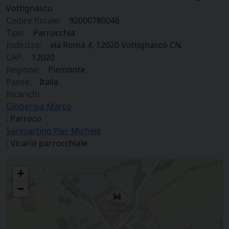
Vottignasco
Codice fiscale:
92000780046
Tipo:
Parrocchia
Indirizzo:
via Roma 4, 12020 Vottignasco CN
CAP:
12020
Regione:
Piemonte
Paese:
Italia
Incarichi
Giobergia Marco
: Parroco
Sanmartino Pier Michele
: Vicario parrocchiale
Parrocchia Sacra Famiglia in Vottignasco
+
−