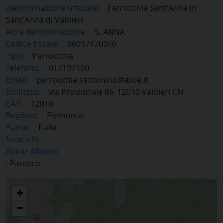
Denominazione ufficiale:
Parrocchia Sant'Anna in
Sant'Anna di Valdieri
Altra denominazione:
S. ANNA
Codice fiscale:
96017470046
Tipo:
Parrocchia
Telefono:
017197100
Email:
parrocchia.santonino@alice.it
Indirizzo:
via Provinciale 86, 12010 Valdieri CN
CAP:
12010
Regione:
Piemonte
Paese:
Italia
Incarichi
Aimar Alberto
: Parroco
Parrocchia Sant'Anna in Sant'Anna di Valdieri
+
−