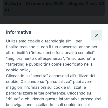
Statuto - 15 novembre 2022 - allegato 1 art. 3.2
a)
Informativa
Utilizziamo cookie o tecnologie simili per
finalità tecniche e, con il tuo consenso, anche per
altre finalità ("interazioni e funzionalità semplici",
"miglioramento dell'esperienza", "misurazione" e
"targeting e pubblicità") come specificato nella
cookie policy.
Cliccando su "accetta" acconsenti all'utilizzo dei
via Amedeo Rossi, 28 - 12100 Cuneo
cookie. Cliccando su "personalizza" puoi avere
segreteriagenerale@diocesicuneofossano.it
maggiori informazioni sui cookie utilizzati e
c.f. 96017380047
personalizzare le tue preferenze. Cliccando su
"rifiuta" o chiudendo questa informativa proseguirai
la navigazione installando i soli cookie tecnici.