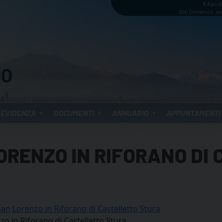
8 Agos
San Domenico, sa
 EVIDENZA
DOCUMENTI
ANNUARIO
APPUNTAMENTI
ORENZO IN RIFORANO DI
an Lorenzo in Riforano di Castelletto Stura
o in Riforano di Castelletto Stura