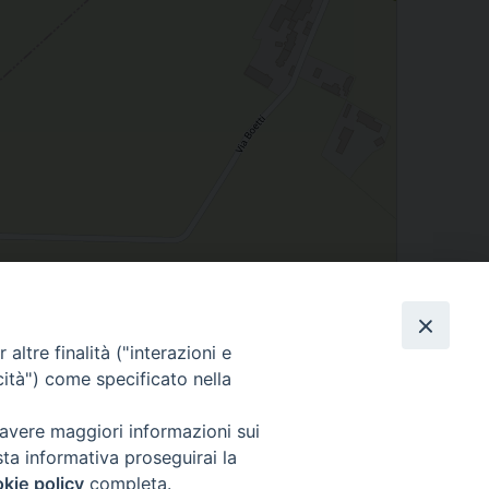
Leaflet
| Map data ©
OpenStreetMap
contributors
altre finalità ("interazioni e
cità") come specificato nella
 avere maggiori informazioni sui
sta informativa proseguirai la
Cuneo
kie policy
completa.