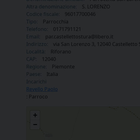
Altra denominazione:
S. LORENZO
Codice fiscale:
96017700046
Tipo:
Parrocchia
Telefono:
0171791121
Email:
par.castellettostura@libero.it
Indirizzo:
via San Lorenzo 3, 12040 Castelletto
Località:
Riforano
CAP:
12040
Regione:
Piemonte
Paese:
Italia
Incarichi
Revello Paolo
: Parroco
Parrocchia San Lorenzo in Riforano di Castelletto Stura
+
−