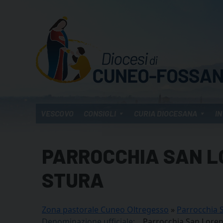
Skip
to
content
VESCOVO
CONSIGLI
CURIA DIOCESANA
IN
PARROCCHIA SAN L
STURA
Zona pastorale Cuneo Oltregesso
»
Parrocchia S
Denominazione ufficiale:
Parrocchia San Lorenz