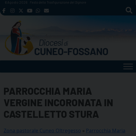
Skip
6 Agosto 2026
Festa della Trasfigurazione del Signore
to
content
PARROCCHIA MARIA
VERGINE INCORONATA IN
CASTELLETTO STURA
Zona pastorale Cuneo Oltregesso
»
Parrocchia Maria