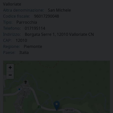
Valloriate
Altra denominazione:
San Michele
Codice fiscale:
96017290048
Tipo:
Parrocchia
Telefono:
017195114
Indirizzo:
Borgata Serre 1, 12010 Valloriate CN
CAP:
12010
Regione:
Piemonte
Paese:
Italia
Parrocchia San Michele in Valloriate
+
−