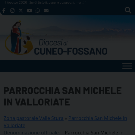
Skip
7 Agosto 2026
Santi Sisto II, papa, e compagni, martiri
to
content
PARROCCHIA SAN MICHELE
IN VALLORIATE
Zona pastorale Valle Stura
»
Parrocchia San Michele in
Valloriate
Denominazione ufficiale:
Parrocchia San Michele in