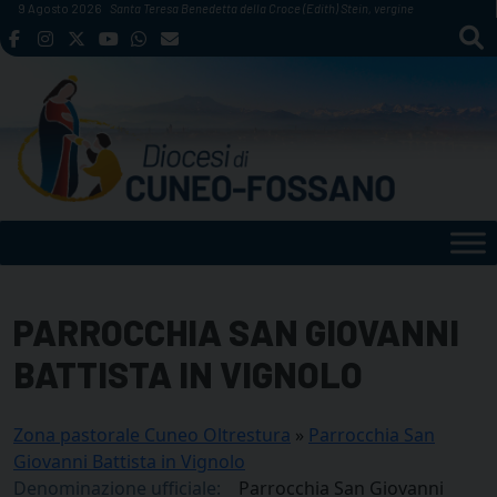
Skip
9 Agosto 2026
Santa Teresa Benedetta della Croce (Edith) Stein, vergine
to
content
PARROCCHIA SAN GIOVANNI
BATTISTA IN VIGNOLO
Zona pastorale Cuneo Oltrestura
»
Parrocchia San
Giovanni Battista in Vignolo
Denominazione ufficiale:
Parrocchia San Giovanni