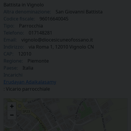
Battista in Vignolo
Altra denominazione:
San Giovanni Battista
Codice fiscale:
96016640045
Tipo:
Parrocchia
Telefono:
017148281
Email:
vignolo@diocesicuneofossano.it
Indirizzo:
via Roma 1, 12010 Vignolo CN
CAP:
12010
Regione:
Piemonte
Paese:
Italia
Incarichi
Erudayan Adaikalasamy
: Vicario parrocchiale
Parrocchia San Giovanni Battista in Vignolo
+
−