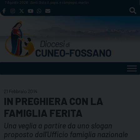
Skip
7 Agosto 2026
Santi Sisto II, papa, e compagni, martiri
to
content
21 Febbraio 2014
IN PREGHIERA CON LA
FAMIGLIA FERITA
Una veglia a partire da uno slogan
proposto dall'Ufficio famiglia nazionale