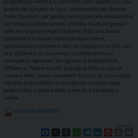
preghiera si metterà a confronto tutto questo con una
pagina del Vangelo di Luca, commentata dal diacono
Paolo Tassinari, per poi lasciare spazio alla meditazione
personale e all’Adorazione, animata da alcuni giovani
della Associazione Papa Giovanni XXIII; una donna
condividerà il vissuto della sua separazione,
raccontandoci l’evolversi del suo rapporto con Dio, con
la preghiera e coi suoi amici. La Celebrazione si
concluderà “aprendo” ad ognuno la possibilità di
affidare al “Padre nostro” la propria ferita e così da
ricevere nello stesso momento “il dono” di un possibile
riscatto, la possibilità di una ripresa cristiana della
propria vita, a partire dalle scelte fin lì compiute o
subite.
La traccia preghiera
condividi su
Facebook
X
Threads
WhatsApp
Telegram
LinkedIn
Pinterest
Print
E