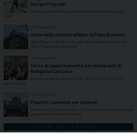
Giorgio Frassati
Quattro giornate di festa per le comunità della Bassa Valle
Stura
30 Giugno 2026
Inizio delle attività all’Alpe di Papa Giovanni
Nella Messa di domenica 5 luglio viene benedetta l’icona di
Maria Madre di Dio del creato
25 Giugno 2026
Corso di aggiornamento per insegnanti di
Religione Cattolica
Artigiani di una pace disarmante: sentieri educativi per la
scuola di oggi
19 Giugno 2026
Popoli in cammino per la pace!
Domenica 14 giugno a Valdocco in Torino si sono ritrovate tante
comunità etniche del Piemonte
TUTTI GLI ARTICOLI