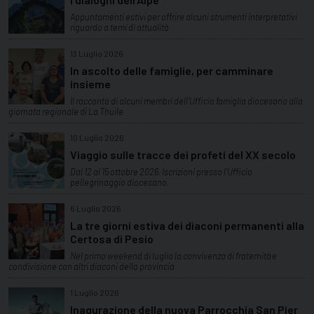
Appuntamenti estivi per offrire alcuni strumenti interpretativi
riguardo a temi di attualità
13 Luglio 2026
In ascolto delle famiglie, per camminare
insieme
Il racconto di alcuni membri dell'Ufficio famiglia diocesano alla
giornata regionale di La Thuile
10 Luglio 2026
Viaggio sulle tracce dei profeti del XX secolo
Dal 12 al 15 ottobre 2026. Iscrizioni presso l'Ufficio
pellegrinaggio diocesano.
6 Luglio 2026
La tre giorni estiva dei diaconi permanenti alla
Certosa di Pesio
Nel primo weekend di luglio la convivenza di fraternità e
condivisione con altri diaconi della provincia
1 Luglio 2026
Inagurazione della nuova Parrocchia San Pier