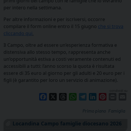
primi giorni del campo con le famiglie che lo vivranno
per intero nella settimana.
Per altre informazioni e per iscriversi, occorre
compilare il form online entro il 15 giugno
che si trova
cliccando qui
.
Il Campo, oltre ad essere un’esperienza formativa e
distensiva allo stesso tempo, rappresenta anche
un’opportunità estiva a costi veramente contenuti ed
accessibili a tutti: l’anno scorso la quota è risultata
essere di 35 euro al giorno per gli adulti e 20 euro per i
figli (è garantito per loro un servizio di animazione).
condividi su
Facebook
X
Threads
WhatsApp
Telegram
LinkedIn
Pinterest
Print
E
Primo piano
Famiglia
Locandina Campo famiglie diocesano 2026