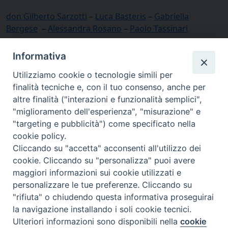
don Gilberto Sarzotti
–
Luca Basteris
–
Gabriella
Bergese
–
Alessandra Rosano
–
Paolo Tassinari
Informativa
Utilizziamo cookie o tecnologie simili per
finalità tecniche e, con il tuo consenso, anche per
altre finalità ("interazioni e funzionalità semplici",
"miglioramento dell'esperienza", "misurazione" e
"targeting e pubblicità") come specificato nella
cookie policy.
Cliccando su "accetta" acconsenti all'utilizzo dei
cookie. Cliccando su "personalizza" puoi avere
via Amedeo Rossi, 28 - 12100 Cuneo
maggiori informazioni sui cookie utilizzati e
segreteriagenerale@diocesicuneofossano.it
personalizzare le tue preferenze. Cliccando su
c.f. 96017380047
"rifiuta" o chiudendo questa informativa proseguirai
la navigazione installando i soli cookie tecnici.
Ulteriori informazioni sono disponibili nella
cookie
Preferenze Cookie