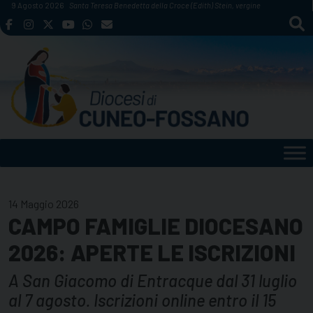
Skip
9 Agosto 2026
Santa Teresa Benedetta della Croce (Edith) Stein, vergine
to
content
14 Maggio 2026
CAMPO FAMIGLIE DIOCESANO
2026: APERTE LE ISCRIZIONI
A San Giacomo di Entracque dal 31 luglio
al 7 agosto. Iscrizioni online entro il 15