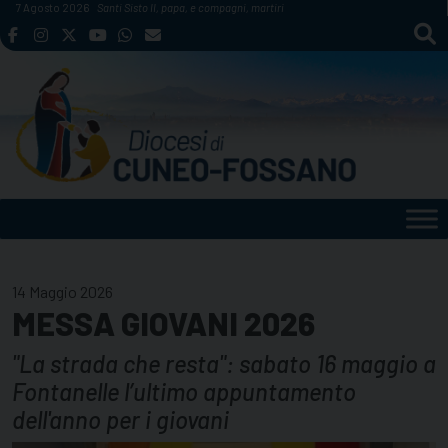
Skip
7 Agosto 2026
Santi Sisto II, papa, e compagni, martiri
to
content
14 Maggio 2026
MESSA GIOVANI 2026
"La strada che resta": sabato 16 maggio a
Fontanelle l’ultimo appuntamento
dell'anno per i giovani