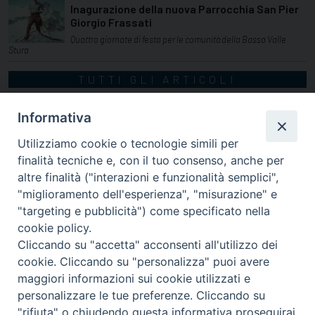
Inagurazione della nuova Parrocchia San Pier
Giorgio Frassati
Quattro giornate di festa per le comunità della Bassa Valle
Stura
TUTTI GLI ARTICOLI
Informativa
Utilizziamo cookie o tecnologie simili per
finalità tecniche e, con il tuo consenso, anche per
altre finalità ("interazioni e funzionalità semplici",
"miglioramento dell'esperienza", "misurazione" e
"targeting e pubblicità") come specificato nella
cookie policy.
Cliccando su "accetta" acconsenti all'utilizzo dei
cookie. Cliccando su "personalizza" puoi avere
via Amedeo Rossi, 28 - 12100 Cuneo
maggiori informazioni sui cookie utilizzati e
segreteriagenerale@diocesicuneofossano.it
personalizzare le tue preferenze. Cliccando su
c.f. 96017380047
"rifiuta" o chiudendo questa informativa proseguirai