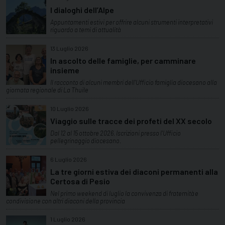
I dialoghi dell’Alpe
Appuntamenti estivi per offrire alcuni strumenti interpretativi
riguardo a temi di attualità
13 Luglio 2026
In ascolto delle famiglie, per camminare
insieme
Il racconto di alcuni membri dell'Ufficio famiglia diocesano alla
giornata regionale di La Thuile
10 Luglio 2026
Viaggio sulle tracce dei profeti del XX secolo
Dal 12 al 15 ottobre 2026. Iscrizioni presso l'Ufficio
pellegrinaggio diocesano.
6 Luglio 2026
La tre giorni estiva dei diaconi permanenti alla
Certosa di Pesio
Nel primo weekend di luglio la convivenza di fraternità e
condivisione con altri diaconi della provincia
1 Luglio 2026