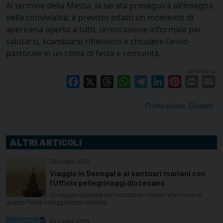
Al termine della Messa, la serata proseguirà all’insegna
della convivialità: è previsto infatti un momento di
apericena aperto a tutti, un’occasione informale per
salutarsi, scambiarsi riflessioni e chiudere l’anno
pastorale in un clima di festa e comunità.
condividi su
Facebook
X
Threads
WhatsApp
Telegram
LinkedIn
Pinterest
Print
E
Primo piano
Giovani
ALTRI ARTICOLI
22 Luglio 2026
Viaggio in Senegal e ai santuari mariani con
l’Ufficio pellegrinaggi diocesano
Un viaggio culturale per incontrare i cristiani che vivono in
questo Paese a maggioranza islamica
22 Luglio 2026