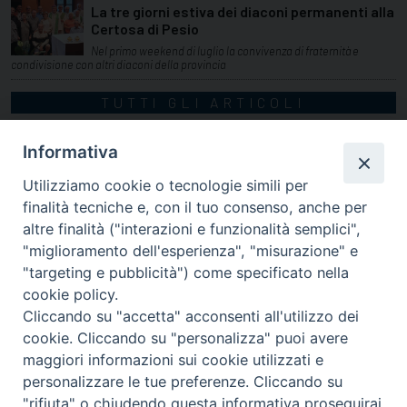
La tre giorni estiva dei diaconi permanenti alla
Certosa di Pesio
Nel primo weekend di luglio la convivenza di fraternità e
condivisione con altri diaconi della provincia
TUTTI GLI ARTICOLI
Informativa
Utilizziamo cookie o tecnologie simili per
finalità tecniche e, con il tuo consenso, anche per
altre finalità ("interazioni e funzionalità semplici",
"miglioramento dell'esperienza", "misurazione" e
"targeting e pubblicità") come specificato nella
cookie policy.
Cliccando su "accetta" acconsenti all'utilizzo dei
cookie. Cliccando su "personalizza" puoi avere
via Amedeo Rossi, 28 - 12100 Cuneo
maggiori informazioni sui cookie utilizzati e
segreteriagenerale@diocesicuneofossano.it
personalizzare le tue preferenze. Cliccando su
c.f. 96017380047
"rifiuta" o chiudendo questa informativa proseguirai