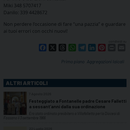
Miki 348 5707417
Danilo: 339 4428672
Non perdere l’occasione di fare “una pazzia” e guardare
ai tuoi errori con occhi nuovi!
condividi su
Facebook
X
Threads
WhatsApp
Telegram
LinkedIn
Pinterest
Print
E
Primo piano
Aggregazioni laicali
ALTRI ARTICOLI
7 Agosto 2026
Festeggiato a Fontanelle padre Cesare Falletti
a sessant’anni dalla sua ordinazione
Era stato ordinato presbitero a Villafalletto per la Diocesi di
Fossano il 3 settembre 1966
22 Luglio 2026