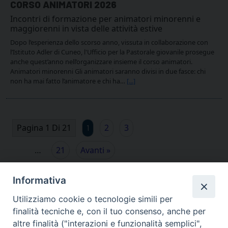
CORSO ANIMATORI 2026
Incontri di formazione per animatori minorenni e
maggiorenni in vista delle attività estive
Dopo l’esperienza dello scorso anno, vissuta in collaborazione con
l’Istituto Adler di Cuneo, l'Ufficio per la Pastorale giovanile prosegue
anche quest’anno nell’organizzare insieme il corso animatori.
Animatori minorenni Gli animatori saranno divisi in due fasce: chi
non ha mai fatto l’animatore e chi ha…
[...]
Pagina 1 Di 21
2
3
1
…
21
Avanti »
Informativa
Utilizziamo cookie o tecnologie simili per
finalità tecniche e, con il tuo consenso, anche per
altre finalità ("interazioni e funzionalità semplici",