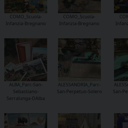
COMO_Scuola-
COMO_Scuola-
COM
Infanzia-Bregnano
Infanzia-Bregnano
Infan
ALBA_Parr.-San-
ALESSANDRIA_Parr.-
ALESS
Sebastiano-
San-Perpetuo-Solero
San-Pe
Serralunga-DAlba