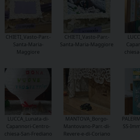
CHIETI_Vasto-Parr.-
CHIETI_Vasto-Parr.-
LUCC
Santa-Maria-
Santa-Maria-Maggiore
Capan
Maggiore
chiesa
LUCCA_Lunata-di-
MANTOVA_Borgo-
PALERM
Capannori-Centro-
Mantovano-Parr.-di-
SS-Imm
chiesa-San-Frediano
Revere-e-di-Coriano