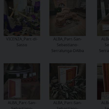
VICENZA_Parr.-di-
ALBA_Parr.-San-
ALBA
Sasso
Sebastiano-
Se
Serralunga-DAlba
Serr
ALBA_Parr.-San-
ALBA_Parr.-San-
ALBA
Sebastiano-
Sebastiano-
Se