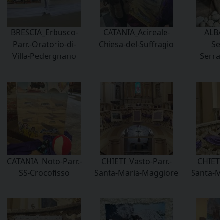
BRESCIA_Erbusco-
CATANIA_Acireale-
ALBA
Parr.-Oratorio-di-
Chiesa-del-Suffragio
Se
Villa-Pedergnano
Serr
CATANIA_Noto-Parr.-
CHIETI_Vasto-Parr.-
CHIETI
SS-Crocofisso
Santa-Maria-Maggiore
Santa-