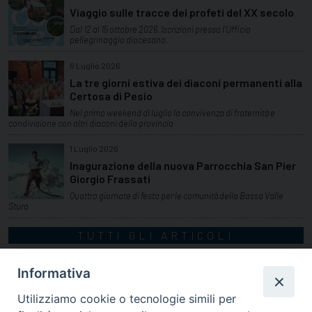
Viaggio sulle tracce dei profeti del XX secolo
Dal 12 al 15 ottobre 2026. Iscrizioni presso l'Ufficio
pellegrinaggio diocesano.
6 Luglio 2026
La tre giorni estiva dei diaconi permanenti alla
Certosa di Pesio
Nel primo weekend di luglio la convivenza di fraternità e
condivisione con altri diaconi della provincia
1 Luglio 2026
Inagurazione della nuova Parrocchia San Pier
Giorgio Frassati
Quattro giornate di festa per le comunità della Bassa Valle
Stura
TUTTI GLI ARTICOLI
Informativa
Utilizziamo cookie o tecnologie simili per