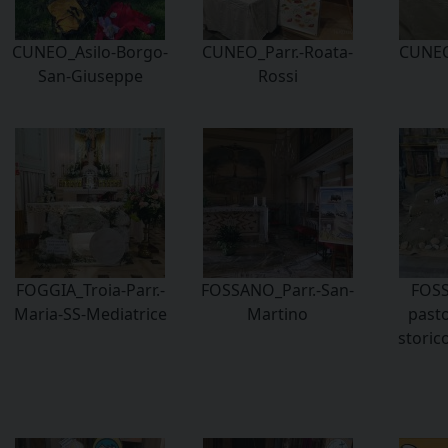
CUNEO_Asilo-Borgo-
CUNEO_Parr.-Roata-
CUNEO
San-Giuseppe
Rossi
FOGGIA_Troia-Parr.-
FOSSANO_Parr.-San-
FOSS
Maria-SS-Mediatrice
Martino
pasto
stori