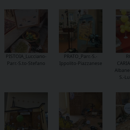
PISTOIA_Lucciano-
PRATO_Parr.-S.-
R
Parr.-S.to-Stefano
Ippolito-Piazzanese
CARIA
Albanes
S.-L