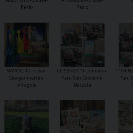
Antoniono-Chiusa-
Antoniono-Chiusa-
Pesio
Pesio
NAPOLI_Parr.-San-
COSENZA_Orsomarso-
COSENZ
Giorgio-martire-
Parr.-San-Giovanni-
Parr.-
Afragola
Battista