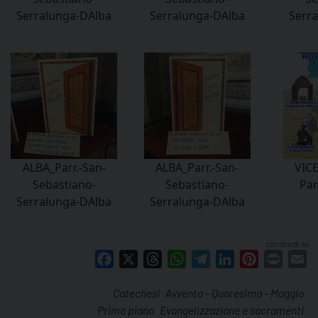
Serralunga-DAlba
Serralunga-DAlba
Serr
ALBA_Parr.-San-
ALBA_Parr.-San-
VIC
Sebastiano-
Sebastiano-
Par
Serralunga-DAlba
Serralunga-DAlba
condividi su
Facebook
X
Threads
WhatsApp
Telegram
LinkedIn
Pinterest
Print
E
Catechesi
Avvento - Quaresima - Maggio
Primo piano
Evangelizzazione e sacramenti