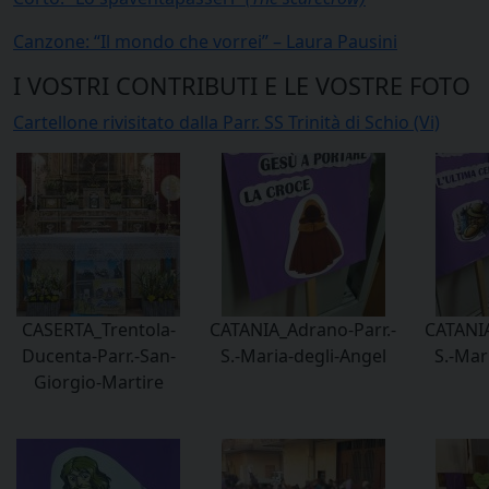
Canzone: “Il mondo che vorrei” – Laura Pausini
I VOSTRI CONTRIBUTI E LE VOSTRE FOTO
Cartellone rivisitato dalla Parr. SS Trinità di Schio (Vi)
CASERTA_Trentola-
CATANIA_Adrano-Parr.-
CATANIA
Ducenta-Parr.-San-
S.-Maria-degli-Angel
S.-Mar
Giorgio-Martire