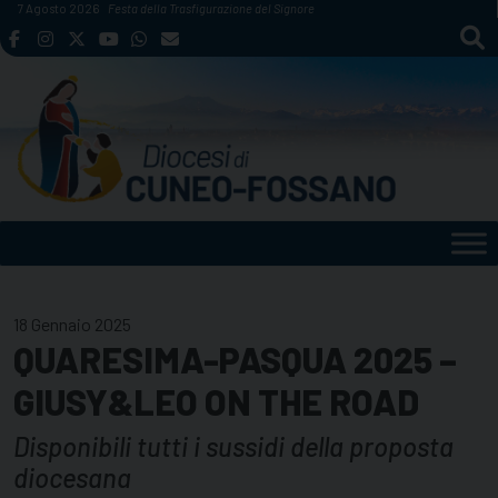
Skip
7 Agosto 2026
Festa della Trasfigurazione del Signore
to
content
18 Gennaio 2025
QUARESIMA-PASQUA 2025 –
GIUSY&LEO ON THE ROAD
Disponibili tutti i sussidi della proposta
diocesana