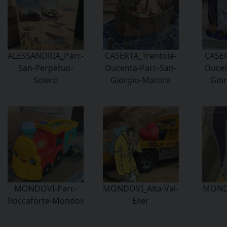
ALESSANDRIA_Parr.-
CASERTA_Trentola-
CASER
San-Perpetuo-
Ducenta-Parr.-San-
Ducen
Solero
Giorgio-Martire
Gior
MONDOVI-Parr.-
MONDOVI_Alta-Val-
MONDO
Roccaforte-Mondov
Eller