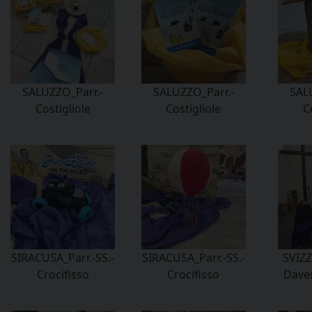
SALUZZO_Parr.-
SALUZZO_Parr.-
SAL
Costigliole
Costigliole
C
SIRACUSA_Parr.-SS.-
SIRACUSA_Parr.-SS.-
SVIZZ
Crocifisso
Crocifisso
Dave