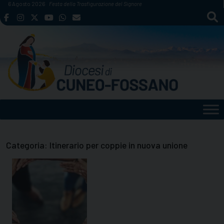
Skip
6 Agosto 2026
Festa della Trasfigurazione del Signore
to
content
Categoria:
Itinerario per coppie in nuova unione