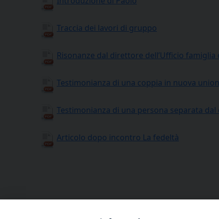
Introduzione di Paolo
Traccia dei lavori di gruppo
Risonanze dal direttore dell’Ufficio famiglia
Testimonianza di una coppia in nuova unio
Testimonianza di una persona separata dal
Articolo dopo incontro La fedeltà
Incontro con Papa Francesco
Famiglia