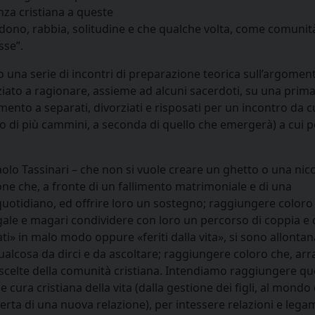
nza cristiana a queste
ono, rabbia, solitudine e che qualche volta, come comunità
sse”.
o una serie di incontri di preparazione teorica sull’argomen
niziato a ragionare, assieme ad alcuni sacerdoti, su una prim
ento a separati, divorziati e risposati per un incontro da c
o di più cammini, a seconda di quello che emergerà) a cui 
olo Tassinari – che non si vuole creare un ghetto o una nicc
ne che, a fronte di un fallimento matrimoniale e di una
quotidiano, ed offrire loro un sostegno; raggiungere coloro
le e magari condividere con loro un percorso di coppia e d
ti» in malo modo oppure «feriti dalla vita», si sono allontana
ualcosa da dirci e da ascoltare; raggiungere coloro che, arra
 scelte della comunità cristiana. Intendiamo raggiungere qu
cura cristiana della vita (dalla gestione dei figli, al mondo 
operta di una nuova relazione), per intessere relazioni e legam