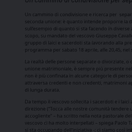
Un cammino di condivisione e ricerca per separàt
seconda unione: è quanto intende proporre la d
sull’esempio di quanto si sta facendo in diverse 
scopo, su mandato del vescovo Giuseppe Cavallo
gruppo di laici e sacerdoti sta lavorando alla pr
programma per sabato 18 aprile, alle 20,45, nel s
La realtà delle persone separate o divorziate, 
unione matrimoniale, è sempre più presente nel
non è più confinata in alcune categorie di perso
attraversa credenti e non credenti, matrimoni a
di lunga durata.
Da tempo il vescovo sollecita i sacerdoti e i laici
direzione (“Tocca alle nostre comunità tendere
accogliente” – ha scritto nella nota pastorale del
vescovo ci ha molto interpellati – spiega Paolo Ta
si sta occupando dell’iniziativa -; ci siamo così in