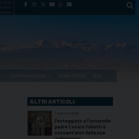
to 2026
) Stein,
vergine
COMUNICAZIONE
ORARI MESSE
MAIL
ALTRI ARTICOLI
7 Agosto 2026
Festeggiato a Fontanelle
padre Cesare Falletti a
sessant’anni dalla sua
ordinazione