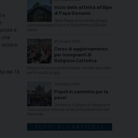
Inizio delle attività all’Alpe
di Papa Giovanni
i e
Nella Messa di domenica 5 luglio
e
viene benedetta l’icona di Maria Madre di Dio del
poste e
creato
o che
25 Giugno 2026
o essere
Corso di aggiornamento
per insegnanti di
Religione Cattolica
Artigiani di una pace disarmante: sentieri educativi
ta del 18
per la scuola di oggi
19 Giugno 2026
Popoli in cammino per la
pace!
Domenica 14 giugno a Valdocco in
Torino si sono ritrovate tante comunità etniche del
Piemonte
TUTTI GLI ARTICOLI