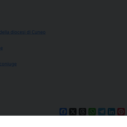
 della diocesi di Cuneo
ne
 coniuge
Facebook
X
Threads
WhatsApp
Telegram
Linke
P
Evangelizzazione e sacramenti
Celebrazione della Parola
Attività 