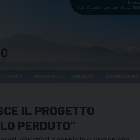
9 Agos
Santa Teresa Benedetta della Croce (Edith
 EVIDENZA
DOCUMENTI
ANNUARIO
APPUNTAMENTI
SCE IL PROGETTO
LLO PERDUTO”
rati, divorziati e coppie in nuova unione