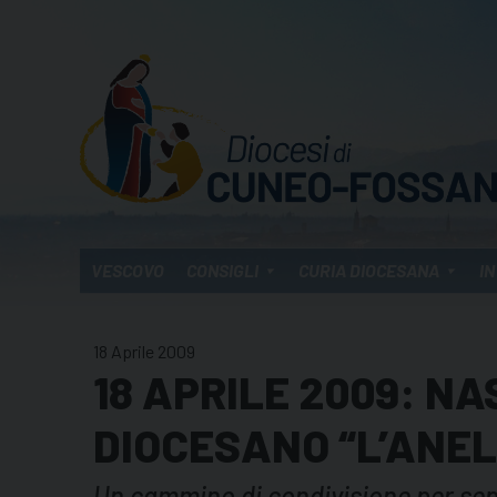
Skip
to
content
VESCOVO
CONSIGLI
CURIA DIOCESANA
IN
18 Aprile 2009
18 APRILE 2009: NA
DIOCESANO “L’ANE
Un cammino di condivisione per sepa