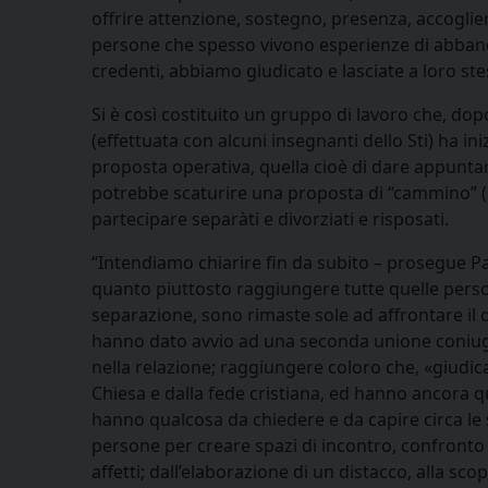
offrire attenzione, sostegno, presenza, accoglie
persone che spesso vivono esperienze di abband
credenti, abbiamo giudicato e lasciate a loro ste
Si è così costituito un gruppo di lavoro che, dop
(effettuata con alcuni insegnanti dello Sti) ha i
proposta operativa, quella cioè di dare appuntam
potrebbe scaturire una proposta di “cammino” (
partecipare separàti e divorziati e risposati.
“Intendiamo chiarire fin da subito – prosegue Pa
quanto piuttosto raggiungere tutte quelle perso
separazione, sono rimaste sole ad affrontare il 
hanno dato avvio ad una seconda unione coniuga
nella relazione; raggiungere coloro che, «giudica
Chiesa e dalla fede cristiana, ed hanno ancora q
hanno qualcosa da chiedere e da capire circa le
persone per creare spazi di incontro, confronto e 
affetti; dall’elaborazione di un distacco, alla sc