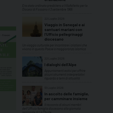
Era stato ordinato presbitero a Villafalletto per la
Diocesi di Fossano il 3 settembre 1966
22 Luglio 2026
Viaggio in Senegal e ai
santuari mariani con
l’Ufficio pellegrinaggi
diocesano
Un viaggio culturale per incontrare i cristiani che
vivono in questo Paese a maggioranza islamica
22 Luglio 2026
I dialoghi dell’Alpe
Appuntamenti estivi per offrire
alcuni strumenti interpretativi
riguardo a temi di attualità
13 Luglio 2026
In ascolto delle famiglie,
per camminare insieme
Il racconto di alcuni membri
dell'Ufficio famiglia diocesano alla giornata
regionale di La Thuile