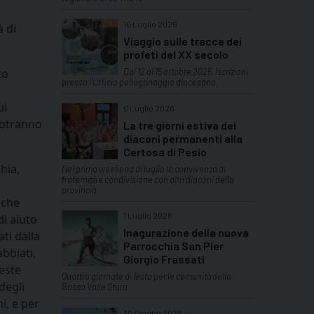
10 Luglio 2026
 di
Viaggio sulle tracce dei
profeti del XX secolo
to
Dal 12 al 15 ottobre 2026. Iscrizioni
presso l'Ufficio pellegrinaggio diocesano.
a
ui
6 Luglio 2026
potranno
La tre giorni estiva dei
diaconi permanenti alla
Certosa di Pesio
hia,
Nel primo weekend di luglio la convivenza di
fraternità e condivisione con altri diaconi della
provincia
 che
1 Luglio 2026
i aiuto
Inagurazione della nuova
ti dalla
Parrocchia San Pier
bbiati,
Giorgio Frassati
este
Quattro giornate di festa per le comunità della
degli
Bassa Valle Stura
i, e per
30 Giugno 2026