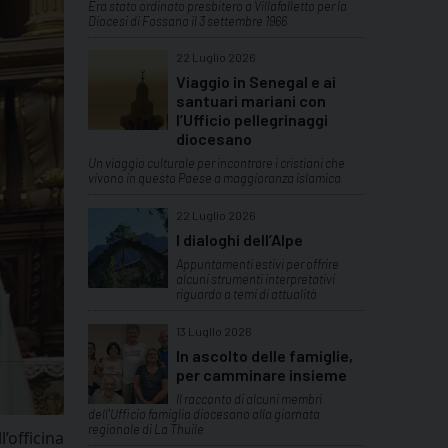
Era stato ordinato presbitero a Villafalletto per la
Diocesi di Fossano il 3 settembre 1966
22 Luglio 2026
Viaggio in Senegal e ai
santuari mariani con
l’Ufficio pellegrinaggi
diocesano
Un viaggio culturale per incontrare i cristiani che
vivono in questo Paese a maggioranza islamica
22 Luglio 2026
I dialoghi dell’Alpe
Appuntamenti estivi per offrire
alcuni strumenti interpretativi
riguardo a temi di attualità
13 Luglio 2026
In ascolto delle famiglie,
per camminare insieme
Il racconto di alcuni membri
dell'Ufficio famiglia diocesano alla giornata
regionale di La Thuile
’officina