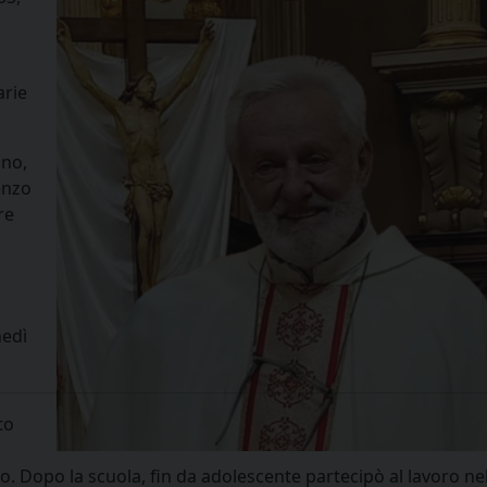
arie
gno,
enzo
re
nedì
to
 Dopo la scuola, fin da adolescente partecipò al lavoro nell