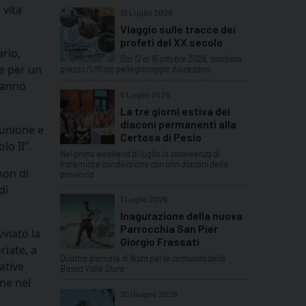
 vita
10 Luglio 2026
Viaggio sulle tracce dei
profeti del XX secolo
ario,
Dal 12 al 15 ottobre 2026. Iscrizioni
he per un
presso l'Ufficio pellegrinaggio diocesano.
 hanno
6 Luglio 2026
La tre giorni estiva dei
diaconi permanenti alla
munione e
Certosa di Pesio
lo II”.
Nel primo weekend di luglio la convivenza di
fraternità e condivisione con altri diaconi della
non di
provincia
di
1 Luglio 2026
Inagurazione della nuova
Parrocchia San Pier
viato la
Giorgio Frassati
riate, a
Quattro giornate di festa per le comunità della
ative
Bassa Valle Stura
nne nel
30 Giugno 2026