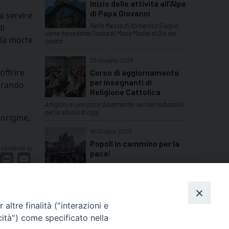
Inizio delle attività all’Alpe
di Papa Giovanni
a servire
Nella Messa di domenica 5 luglio
di
viene benedetta l’icona di Maria Madre di Dio del
 la morte
creato
25 Giugno 2026
offrire
Corso di aggiornamento
per insegnanti di
mirando
Religione Cattolica
Artigiani di una pace disarmante: sentieri educativi
per la scuola di oggi
origine,
19 Giugno 2026
Popoli in cammino per la
condividi su
pace!
dIn
interest
Print
Email
Domenica 14 giugno a Valdocco in
Torino si sono ritrovate tante comunità etniche del
Piemonte
del Clero
TUTTI GLI ARTICOLI
altre finalità ("interazioni e
cità") come specificato nella