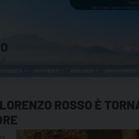
7 Agos
Santi Sisto II, papa, e compagni,
 EVIDENZA
DOCUMENTI
ANNUARIO
APPUNTAMENTI
 LORENZO ROSSO È TORN
DRE
53,