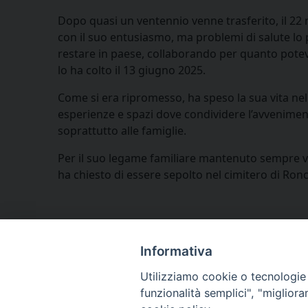
Dopo quasi un ventennio venne trasferito, il 22 
con il suo entusiasmo, ma problemi di salute lo p
restare in paese, collaborando per quanto poteva
lo ha colto il 13 giugno 2025.
Come si era ripromesso, ha speso la sua vita nel 
esperienze e spazi dove condividere l’avvenimento
soprattutto alle famiglie.
Per il suo legame familiare mantenuto sempre viv
ha chiesto di essere sepolto nel cimitero di Ronc
Informativa
Utilizziamo cookie o tecnologie s
funzionalità semplici", "miglior