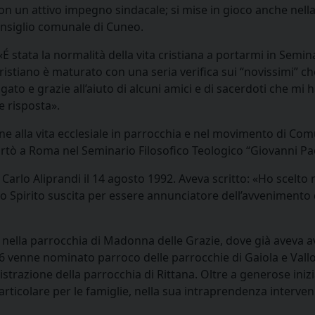
con un attivo impegno sindacale; si mise in gioco anche nella
onsiglio comunale di Cuneo.
É stata la normalità della vita cristiana a portarmi in Semin
istiano è maturato con una seria verifica sui “novissimi” c
ato e grazie all’aiuto di alcuni amici e di sacerdoti che mi
e risposta».
ne alla vita ecclesiale in parrocchia e nel movimento di Co
ortò a Roma nel Seminario Filosofico Teologico “Giovanni Pao
arlo Aliprandi il 14 agosto 1992. Aveva scritto: «Ho scelto 
lo Spirito suscita per essere annunciatore dell’avvenimento 
o nella parrocchia di Madonna delle Grazie, dove già aveva av
6 venne nominato parroco delle parrocchie di Gaiola e Vallo
strazione della parrocchia di Rittana. Oltre a generose inizi
particolare per le famiglie, nella sua intraprendenza interve