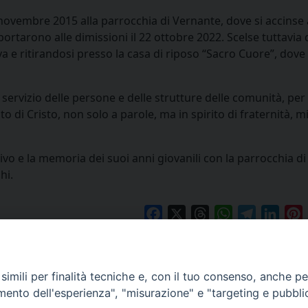
novembre 2015 alla parrocchia di Vernante, dove si accinse 
ortarono alle dimissioni il 22 ottobre 2022. Scelse tuttavia 
 e ritirandosi presso la casa di riposo “Sacro Cuore”, dove
servizio delle persone e delle strutture delle comunità, per 
 di Cristo, non solo a parole, ma in spirito di fraternità, 
o e la memoria dei suoi anni giovanili con la parrocchia di 
hi.
Facebook
X
Threads
WhatsApp
Telegram
Linke
P
Vita 
imili per finalità tecniche e, con il tuo consenso, anche per 
amento dell'esperienza", "misurazione" e "targeting e pubbli