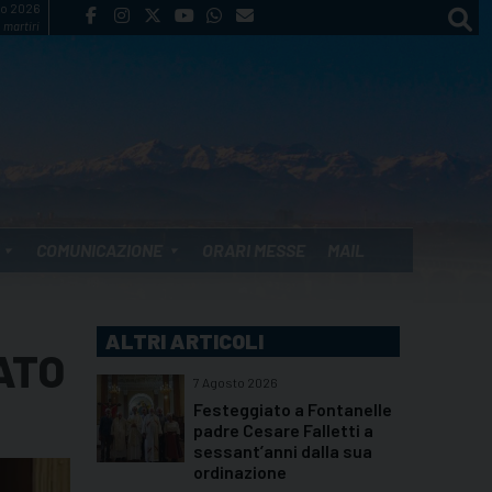
to 2026
 martiri
COMUNICAZIONE
ORARI MESSE
MAIL
ALTRI ARTICOLI
ATO
7 Agosto 2026
Festeggiato a Fontanelle
padre Cesare Falletti a
sessant’anni dalla sua
ordinazione