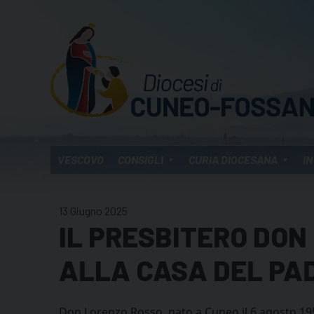
Skip
to
content
VESCOVO
CONSIGLI
CURIA DIOCESANA
IN
13 Giugno 2025
IL PRESBITERO DON
ALLA CASA DEL PA
Don Lorenzo Rosso, nato a Cuneo il 6 agosto 19