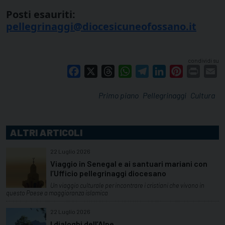
Posti esauriti:
pellegrinaggi@diocesicuneofossano.it
condividi su
Facebook
X
Threads
WhatsApp
Telegram
LinkedIn
Pinterest
Print
E
Primo piano
Pellegrinaggi
Cultura
ALTRI ARTICOLI
22 Luglio 2026
Viaggio in Senegal e ai santuari mariani con
l’Ufficio pellegrinaggi diocesano
Un viaggio culturale per incontrare i cristiani che vivono in
questo Paese a maggioranza islamica
22 Luglio 2026
I dialoghi dell’Alpe