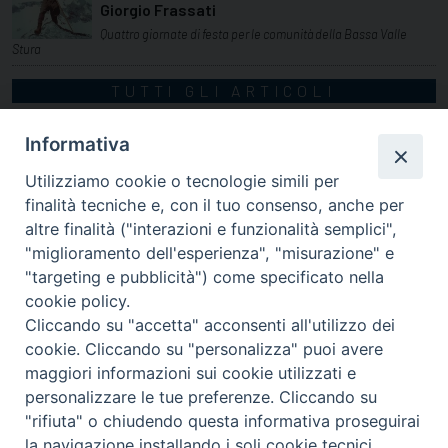
Giorgio Frassati
Quattro giornate di festa per le comunità della Bassa Valle
Stura
TUTTI GLI ARTICOLI
Informativa
Utilizziamo cookie o tecnologie simili per
finalità tecniche e, con il tuo consenso, anche per
altre finalità ("interazioni e funzionalità semplici",
"miglioramento dell'esperienza", "misurazione" e
"targeting e pubblicità") come specificato nella
cookie policy.
Cliccando su "accetta" acconsenti all'utilizzo dei
cookie. Cliccando su "personalizza" puoi avere
via Amedeo Rossi, 28 - 12100 Cuneo
maggiori informazioni sui cookie utilizzati e
segreteriagenerale@diocesicuneofossano.it
personalizzare le tue preferenze. Cliccando su
c.f. 96017380047
"rifiuta" o chiudendo questa informativa proseguirai
la navigazione installando i soli cookie tecnici.