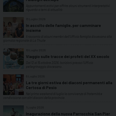
Appuntamenti estivi per offrire alcuni strumenti interpretativi
riguardo a temi di attualità
13 Luglio 2026
In ascolto delle famiglie, per camminare
insieme
Il racconto di alcuni membri dell'Ufficio famiglia diocesano alla
giornata regionale di La Thuile
10 Luglio 2026
Viaggio sulle tracce dei profeti del XX secolo
Dal 12 al 15 ottobre 2026. Iscrizioni presso l'Ufficio
pellegrinaggio diocesano.
6 Luglio 2026
La tre giorni estiva dei diaconi permanenti alla
Certosa di Pesio
Nel primo weekend di luglio la convivenza di fraternità e
condivisione con altri diaconi della provincia
1 Luglio 2026
Inagurazione della nuova Parrocchia San Pier