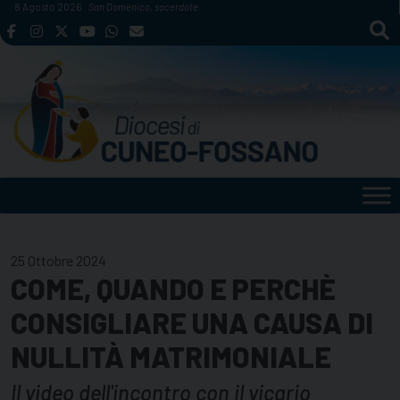
Skip
8 Agosto 2026
San Domenico, sacerdote
to
content
25 Ottobre 2024
COME, QUANDO E PERCHÈ
CONSIGLIARE UNA CAUSA DI
NULLITÀ MATRIMONIALE
Il video dell'incontro con il vicario