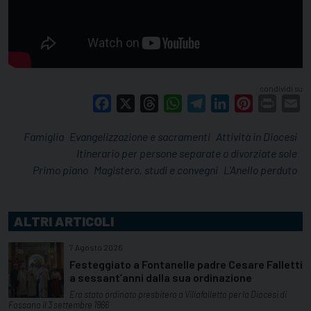
condividi su
Facebook
X
Threads
WhatsApp
Telegram
LinkedIn
Pinterest
Print
E
Famiglia
Evangelizzazione e sacramenti
Attività in Diocesi
Itinerario per persone separate o divorziate sole
Primo piano
Magistero, studi e convegni
L'Anello perduto
ALTRI ARTICOLI
7 Agosto 2026
Festeggiato a Fontanelle padre Cesare Falletti
a sessant’anni dalla sua ordinazione
Era stato ordinato presbitero a Villafalletto per la Diocesi di
Fossano il 3 settembre 1966