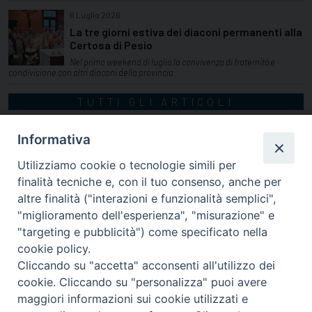
6 Luglio 2026
La tre giorni estiva dei diaconi permanenti alla
Certosa di Pesio
Nel primo weekend di luglio la convivenza di fraternità e
condivisione con altri diaconi della provincia
TUTTI GLI ARTICOLI
Informativa
Utilizziamo cookie o tecnologie simili per
finalità tecniche e, con il tuo consenso, anche per
altre finalità ("interazioni e funzionalità semplici",
"miglioramento dell'esperienza", "misurazione" e
"targeting e pubblicità") come specificato nella
cookie policy.
Cliccando su "accetta" acconsenti all'utilizzo dei
cookie. Cliccando su "personalizza" puoi avere
via Amedeo Rossi, 28 - 12100 Cuneo
maggiori informazioni sui cookie utilizzati e
segreteriagenerale@diocesicuneofossano.it