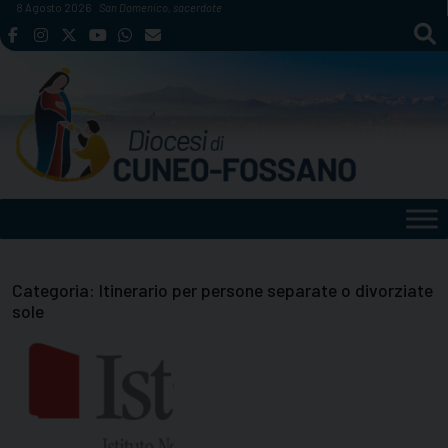
Skip
8 Agosto 2026
San Domenico, sacerdote
to
content
Categoria:
Itinerario per persone separate o divorziate
sole