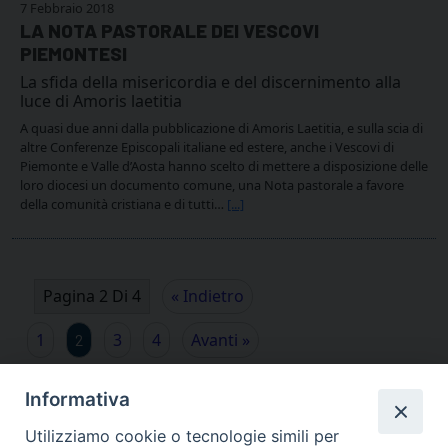
7 Febbraio 2018
LA NOTA PASTORALE DEI VESCOVI
PIEMONTESI
La sfida della misericordia e del discernimento alla
luce di Amoris laetitia
A quasi due anni dalla pubblicazione di Amoris Laetitia, e sulla scia di
altre Conferenze Episcopali italiane ed estere, anche i Vescovi di
Piemonte e Valle d’Aosta hanno scelto di mettere a disposizione delle
loro diocesi un documento comune, una Nota pastorale a favore
della comunità cristiana e di tutti…
[...]
Pagina 2 Di 4
« Indietro
1
3
4
Avanti »
2
Informativa
Utilizziamo cookie o tecnologie simili per