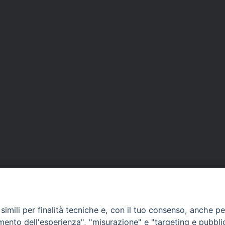
imili per finalità tecniche e, con il tuo consenso, anche per 
amento dell'esperienza", "misurazione" e "targeting e pubbli