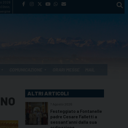
to 2026
) Stein,
vergine
COMUNICAZIONE
ORARI MESSE
MAIL
ALTRI ARTICOLI
ANO
7 Agosto 2026
Festeggiato a Fontanelle
padre Cesare Falletti a
sessant’anni dalla sua
ordinazione