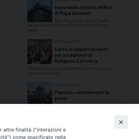
Inizio delle attività all’Alpe
di Papa Giovanni
Nella Messa di domenica 5 luglio
viene benedetta l’icona di Maria Madre di Dio del
creato
25 Giugno 2026
Corso di aggiornamento
per insegnanti di
Religione Cattolica
Artigiani di una pace disarmante: sentieri educativi
per la scuola di oggi
19 Giugno 2026
Popoli in cammino per la
pace!
Domenica 14 giugno a Valdocco in
Torino si sono ritrovate tante comunità etniche del
Piemonte
TUTTI GLI ARTICOLI
altre finalità ("interazioni e
cità") come specificato nella