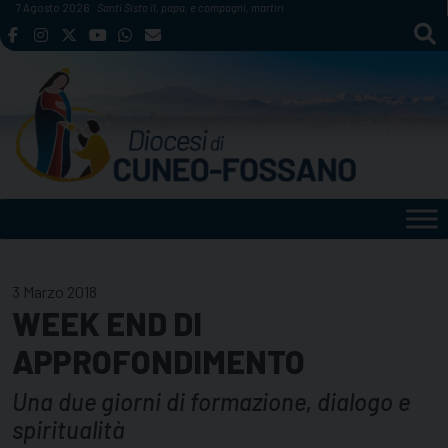
Skip
7 Agosto 2026
Santi Sisto II, papa, e compagni, martiri
to
content
3 Marzo 2018
WEEK END DI
APPROFONDIMENTO
Una due giorni di formazione, dialogo e
spiritualità