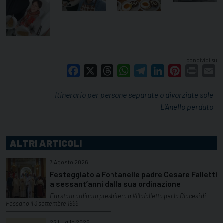
condividi su
Facebook
X
Threads
WhatsApp
Telegram
LinkedIn
Pinterest
Print
E
Itinerario per persone separate o divorziate sole
L'Anello perduto
ALTRI ARTICOLI
7 Agosto 2026
Festeggiato a Fontanelle padre Cesare Falletti
a sessant’anni dalla sua ordinazione
Era stato ordinato presbitero a Villafalletto per la Diocesi di
Fossano il 3 settembre 1966
22 Luglio 2026