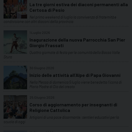
La tre giorni estiva dei diaconi permanenti alla
Certosa di Pesio
Nel primo weekend di luglio la convivenza di fraternità e
condivisione con altri diaconi della provincia
1 Luglio 2026
Inagurazione della nuova Parrocchia San Pier
Giorgio Frassati
Quattro giornate di festa per le comunità della Bassa Valle
Stura
30 Giugno 2026
Inizio delle attività all’Alpe di Papa Giovanni
Nella Messa di domenica 5 luglio viene benedetta l’icona di
Maria Madre di Dio del creato
25 Giugno 2026
Corso di aggiornamento per insegnanti di
Religione Cattolica
Artigiani di una pace disarmante: sentieri educativi per la
scuola di oggi