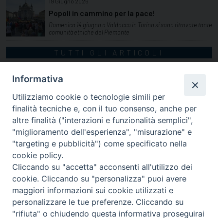
19 Giugno 2026
Popoli in cammino per la pace!
Domenica 14 giugno a Valdocco in Torino si sono ritrovate tante
comunità etniche del Piemonte
TUTTI GLI ARTICOLI
Informativa
Utilizziamo cookie o tecnologie simili per
finalità tecniche e, con il tuo consenso, anche per
altre finalità ("interazioni e funzionalità semplici",
"miglioramento dell'esperienza", "misurazione" e
"targeting e pubblicità") come specificato nella
cookie policy.
Cliccando su "accetta" acconsenti all'utilizzo dei
cookie. Cliccando su "personalizza" puoi avere
via Amedeo Rossi, 28 - 12100 Cuneo
maggiori informazioni sui cookie utilizzati e
segreteriagenerale@diocesicuneofossano.it
personalizzare le tue preferenze. Cliccando su
c.f. 96017380047
"rifiuta" o chiudendo questa informativa proseguirai