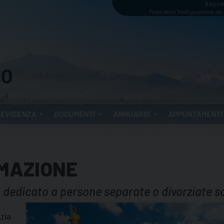
6 Agos
Festa della Trasfigurazione del
 EVIDENZA
DOCUMENTI
ANNUARIO
APPUNTAMENTI
RMAZIONE
o dedicato a persone separate o divorziate s
izia