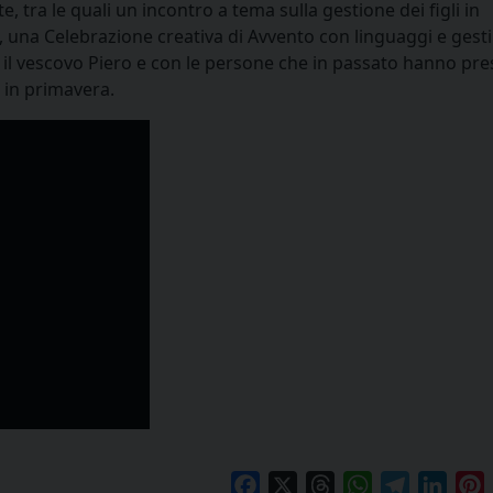
 tra le quali un incontro a tema sulla gestione dei figli in
, una Celebrazione creativa di Avvento con linguaggi e gesti 
 il vescovo Piero e con le persone che in passato hanno pre
a in primavera.
Facebook
X
Threads
WhatsApp
Telegram
Linke
P