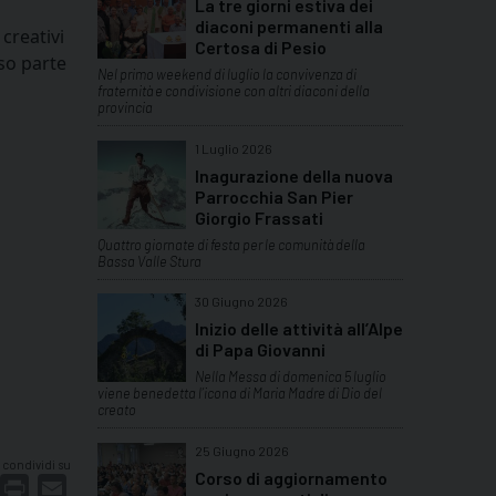
La tre giorni estiva dei
diaconi permanenti alla
creativi
Certosa di Pesio
so parte
Nel primo weekend di luglio la convivenza di
fraternità e condivisione con altri diaconi della
provincia
1 Luglio 2026
Inagurazione della nuova
Parrocchia San Pier
Giorgio Frassati
Quattro giornate di festa per le comunità della
Bassa Valle Stura
30 Giugno 2026
Inizio delle attività all’Alpe
di Papa Giovanni
Nella Messa di domenica 5 luglio
viene benedetta l’icona di Maria Madre di Dio del
creato
25 Giugno 2026
condividi su
Corso di aggiornamento
dIn
interest
Print
Email