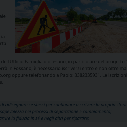
ale
ria
rta
 dell’Ufficio Famiglia diocesano, in particolare del progetto “
errà in Fossano, è necessario iscriversi entro e non oltre ma
o.org oppure telefonando a Paolo: 3382335931. Le iscrizioni
e.
 di ridisegnare se stessi per continuare a scrivere la propria stori
onsapevolezza nei processi di separazione e cambiamento;
re la fiducia in sé e negli altri per ripartire;