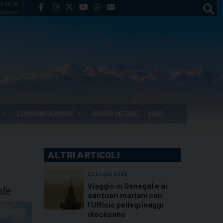
to 2026
 Signore
COMUNICAZIONE
ORARI MESSE
MAIL
ALTRI ARTICOLI
22 Luglio 2026
Viaggio in Senegal e ai
ole
santuari mariani con
l’Ufficio pellegrinaggi
diocesano