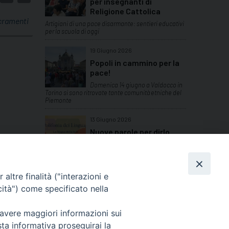
per insegnanti di
Religione Cattolica
cramenti
Artigiani di una pace disarmante: sentieri educativi
per la scuola di oggi
19 Giugno 2026
Popoli in cammino per la
pace!
Domenica 14 giugno a Valdocco in
Torino si sono ritrovate tante comunità etniche del
Piemonte
13 Giugno 2026
Nuove parole per dirlo
Aperte le iscrizione al week end di
studio con "L'atrio dei Gentili"
TUTTI GLI ARTICOLI
altre finalità ("interazioni e
cità") come specificato nella
 avere maggiori informazioni sui
sta informativa proseguirai la