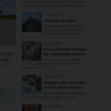
Un viaggio culturale per incontrare i cristiani che
vivono in questo Paese a maggioranza islamica
22 Luglio 2026
I dialoghi dell’Alpe
Appuntamenti estivi per offrire
alcuni strumenti interpretativi
riguardo a temi di attualità
13 Luglio 2026
In ascolto delle famiglie,
L’anello
per camminare insieme
rtedì 1
Il racconto di alcuni membri
dell'Ufficio famiglia diocesano alla giornata
 si
regionale di La Thuile
10 Luglio 2026
Viaggio sulle tracce dei
profeti del XX secolo
a;
Dal 12 al 15 ottobre 2026. Iscrizioni
presso l'Ufficio pellegrinaggio diocesano.
6 Luglio 2026