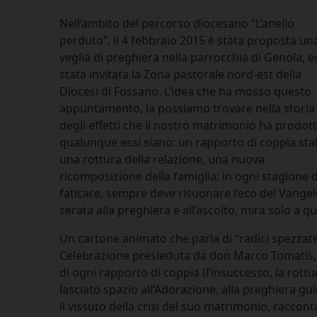
Nell’ambito del percorso diocesano “L’anello
perduto”, il 4 febbraio 2015 è stata proposta un
veglia di preghiera nella parrocchia di Genola, e
stata invitata la Zona pastorale nord-est della
Diocesi di Fossano. L’idea che ha mosso questo
appuntamento, la possiamo trovare nella storia
degli effetti che il nostro matrimonio ha prodott
qualunque essi siano: un rapporto di coppia stab
una rottura della relazione, una nuova
ricomposizione della famiglia; in ogni stagione de
faticare, sempre deve risuonare l’eco del Vangelo 
serata alla preghiera e all’ascolto, mira solo a 
Un cartone animato che parla di “radici spezzat
Celebrazione presieduta da don Marco Tomatis, all
di ogni rapporto di coppia (l’insuccesso, la rott
lasciato spazio all’Adorazione, alla preghiera gu
il vissuto della crisi del suo matrimonio, raccon