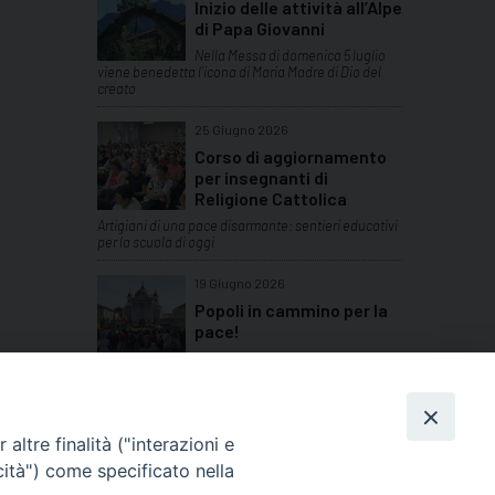
Inizio delle attività all’Alpe
di Papa Giovanni
Nella Messa di domenica 5 luglio
viene benedetta l’icona di Maria Madre di Dio del
creato
25 Giugno 2026
Corso di aggiornamento
per insegnanti di
Religione Cattolica
Artigiani di una pace disarmante: sentieri educativi
per la scuola di oggi
19 Giugno 2026
Popoli in cammino per la
pace!
Domenica 14 giugno a Valdocco in
Torino si sono ritrovate tante comunità etniche del
Piemonte
TUTTI GLI ARTICOLI
altre finalità ("interazioni e
cità") come specificato nella