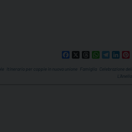
Facebook
X
Threads
WhatsApp
Telegram
Linke
P
ole
Itinerario per coppie in nuova unione
Famiglia
Celebrazione del
L'Anell