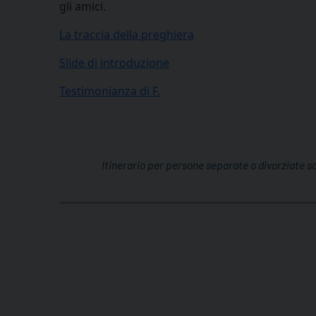
gli amici.
La traccia della preghiera
Slide di introduzione
Testimonianza di F.
Itinerario per persone separate o divorziate s