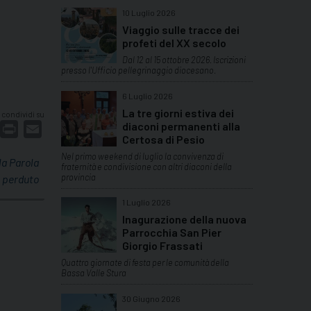
10 Luglio 2026
Viaggio sulle tracce dei
profeti del XX secolo
Dal 12 al 15 ottobre 2026. Iscrizioni
presso l'Ufficio pellegrinaggio diocesano.
6 Luglio 2026
La tre giorni estiva dei
condividi su
diaconi permanenti alla
dIn
interest
Print
Email
Certosa di Pesio
Nel primo weekend di luglio la convivenza di
la Parola
fraternità e condivisione con altri diaconi della
provincia
o perduto
1 Luglio 2026
Inagurazione della nuova
Parrocchia San Pier
Giorgio Frassati
Quattro giornate di festa per le comunità della
Bassa Valle Stura
30 Giugno 2026