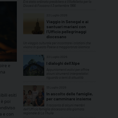
Era stato ordinato presbitero a Villafalletto per la
Diocesi di Fossano il 3 settembre 1966
22 Luglio 2026
Viaggio in Senegal e ai
santuari mariani con
l’Ufficio pellegrinaggi
diocesano
Un viaggio culturale per incontrare i cristiani che
vivono in questo Paese a maggioranza islamica
22 Luglio 2026
I dialoghi dell’Alpe
oire e
Appuntamenti estivi per offrire
una
alcuni strumenti interpretativi
riguardo a temi di attualità
13 Luglio 2026
In ascolto delle famiglie,
ili esiti
per camminare insieme
 è poi
Il racconto di alcuni membri
ondiviso
dell'Ufficio famiglia diocesano alla giornata
regionale di La Thuile
ia e con