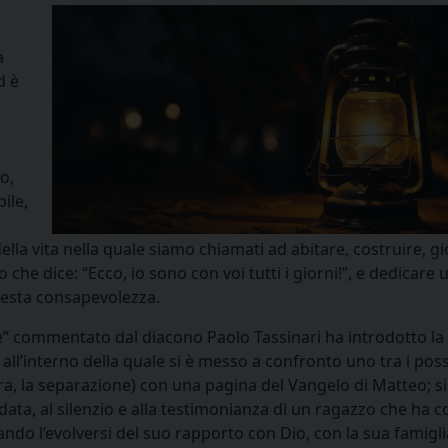
a
d è
o,
ile,
lla vita nella quale siamo chiamati ad abitare, costruire, gi
che dice: “Ecco, io sono con voi tutti i giorni!”, e dedicare 
questa consapevolezza.
e” commentato dal diacono Paolo Tassinari ha introdotto la
’interno della quale si è messo a confronto uno tra i possib
ura, la separazione) con una pagina del Vangelo di Matteo; si
idata, al silenzio e alla testimonianza di un ragazzo che ha c
tando l’evolversi del suo rapporto con Dio, con la sua famigl