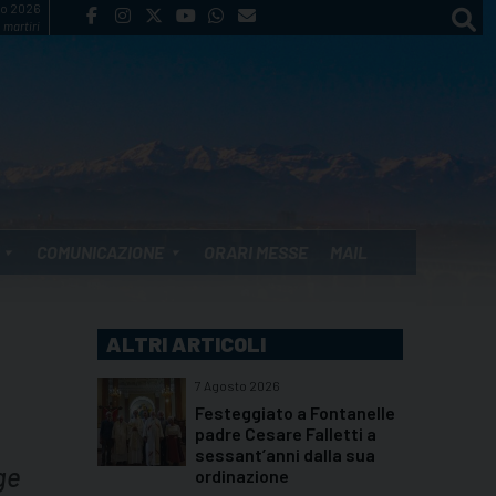
to 2026
 martiri
COMUNICAZIONE
ORARI MESSE
MAIL
ALTRI ARTICOLI
7 Agosto 2026
Festeggiato a Fontanelle
padre Cesare Falletti a
sessant’anni dalla sua
ge
ordinazione