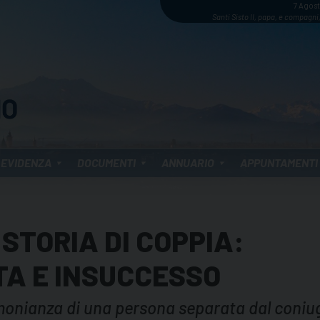
7 Agos
Santi Sisto II, papa, e compagni,
 EVIDENZA
DOCUMENTI
ANNUARIO
APPUNTAMENTI
STORIA DI COPPIA:
TA E INSUCCESSO
imonianza di una persona separata dal coniu