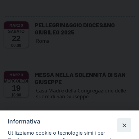
PELLEGRINAGGIO DIOCESANO
GIUBILEO 2025
SABATO
22
Roma
00:00
MESSA NELLA SOLENNITÀ DI SAN
GIUSEPPE
MERCOLEDÌ
19
Casa Madre della Congregazione delle
16:00
suore di San Giuseppe
Informativa
Utilizziamo cookie o tecnologie simili per