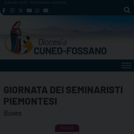
Skip
8 Agosto 2026
San Domenico, sacerdote
to
content
GIORNATA DEI SEMINARISTI
PIEMONTESI
Boves