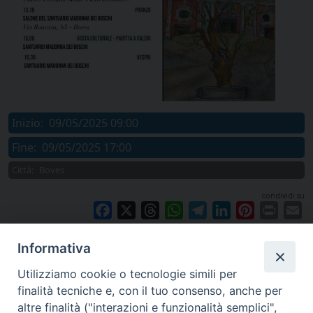
Inizio:
09/05/2025 09:00
Fine:
09/05/2025 17:00
Città:
Boves
condividi su
Facebook
X
Threads
WhatsApp
Telegram
LinkedIn
Pinterest
Print
E
Informativa
Utilizziamo cookie o tecnologie simili per
finalità tecniche e, con il tuo consenso, anche per
altre finalità ("interazioni e funzionalità semplici",