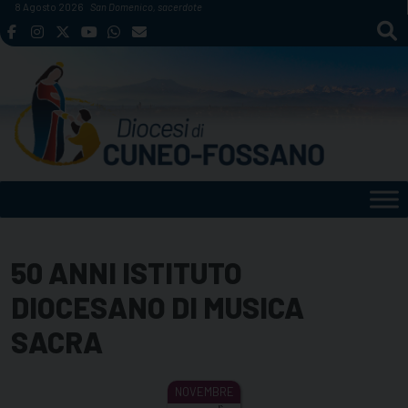
Skip
8 Agosto 2026
San Domenico, sacerdote
to
content
50 ANNI ISTITUTO
DIOCESANO DI MUSICA
SACRA