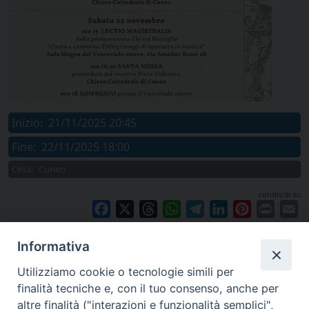
Inizio:
21/11/2025 20:45
Fine:
22/11/2025 18:00
Città:
Cuneo
condividi su
Facebook
X
Threads
WhatsApp
Telegram
LinkedIn
Pinterest
Print
E
Informativa
Utilizziamo cookie o tecnologie simili per
finalità tecniche e, con il tuo consenso, anche per
altre finalità ("interazioni e funzionalità semplici",