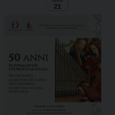
venerdì
21