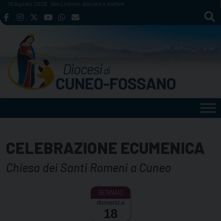
Skip
10 Agosto 2026
San Lorenzo, diacono e martire
to
content
CELEBRAZIONE ECUMENICA
Chiesa dei Santi Romeni a Cuneo
domenica
18