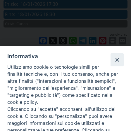
Inizio:
18/01/2026 17:30
Fine:
18/01/2026 18:30
Città:
Cuneo
condividi su
Facebook
X
Threads
WhatsApp
Telegram
LinkedIn
Pinterest
Print
E
Informativa
Utilizziamo cookie o tecnologie simili per
finalità tecniche e, con il tuo consenso, anche per
altre finalità ("interazioni e funzionalità semplici",
"miglioramento dell'esperienza", "misurazione" e
"targeting e pubblicità") come specificato nella
cookie policy.
Cliccando su "accetta" acconsenti all'utilizzo dei
cookie. Cliccando su "personalizza" puoi avere
via Amedeo Rossi, 28 - 12100 Cuneo
maggiori informazioni sui cookie utilizzati e
segreteriagenerale@diocesicuneofossano.it
personalizzare le tue preferenze. Cliccando su