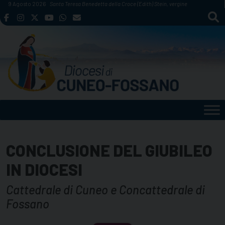
Skip
9 Agosto 2026
Santa Teresa Benedetta della Croce (Edith) Stein, vergine
to
content
CONCLUSIONE DEL GIUBILEO
IN DIOCESI
Cattedrale di Cuneo e Concattedrale di
Fossano