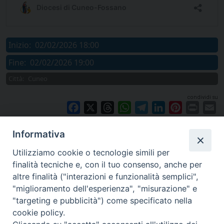
Inizio:
02/02/2026 18:00
Fine:
02/02/2026 19:00
Città:
Cuneo
condividi su
Facebook
X
Threads
WhatsApp
Telegram
LinkedIn
Pinterest
Print
E
Informativa
Utilizziamo cookie o tecnologie simili per
finalità tecniche e, con il tuo consenso, anche per
altre finalità ("interazioni e funzionalità semplici",
"miglioramento dell'esperienza", "misurazione" e
"targeting e pubblicità") come specificato nella
cookie policy.