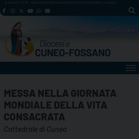
Skip
9 Agosto 2026
Santa Teresa Benedetta della Croce (Edith) Stein, vergine
to
content
MESSA NELLA GIORNATA
MONDIALE DELLA VITA
CONSACRATA
Cattedrale di Cuneo